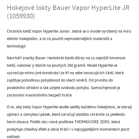
Hokejové lokty Bauer Vapor HyperLite JR
(1059930)
Chrániče loktů Vapor Hyperlite Junior. Jedná se o model vyrobený na míru
elitním hokejistům, a to za použití nejmodernějších materiálů a
technologií.
Návrháři značky Bauer i tentokrát kladli důraz na co nejnižší hmotnost
loktů, nakonec ji stlačili na pouhých 250 gramů. Model Hyperlite se
vyznačuje mimo jiné konstrukcí ze tří na sebe navazujících částí, která
zajišťuje pohodlnou pohyblivost do všech směrů. Od prvního do
posledního střídání si tak užijete svobodu pohybu. Samozřejmostí je
zachování maximálního bezpečí hráče.
O to, aby lokty Vapor Hyperlite skvěle seděly každému hokejistovi, se starají
upínací a zamykací pásek, které zaručují stabilitu chrániče za jakékoliv
herní situace. Potěší vás i nová podšívka THERMOCORE ZERO, která
poskytuje chladivý efekt a dává hráči i v nejvypjatějších momentech pocit
svěžesti.