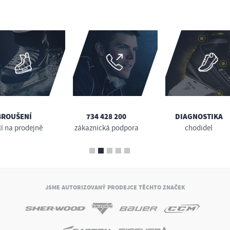
BROUŠENÍ
734 428 200
DIAGNOSTIKA
lí na prodejně
zákaznická podpora
chodidel
JSME AUTORIZOVANÝ PRODEJCE TĚCHTO ZNAČEK