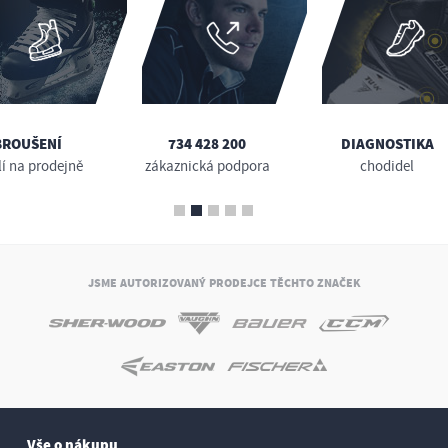
BROUŠENÍ
734 428 200
DIAGNOSTIKA
lí na prodejně
zákaznická podpora
chodidel
JSME AUTORIZOVANÝ PRODEJCE TĚCHTO ZNAČEK
Vše o nákupu