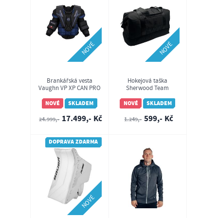
NOVÉ
NOVÉ
Brankářská vesta
Hokejová taška
Vaughn VP XP CAN PRO
Sherwood Team
SR
Heritage Duffle Bag
NOVÉ
SKLADEM
NOVÉ
SKLADEM
17.499,- Kč
599,- Kč
24.999,-
1.249,-
DOPRAVA ZDARMA
NOVÉ