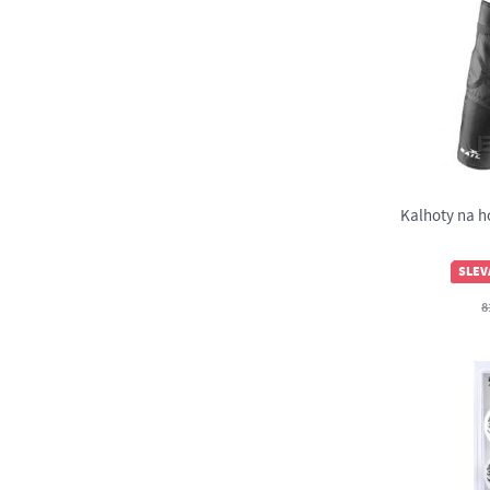
Kalhoty na h
SLEV
8