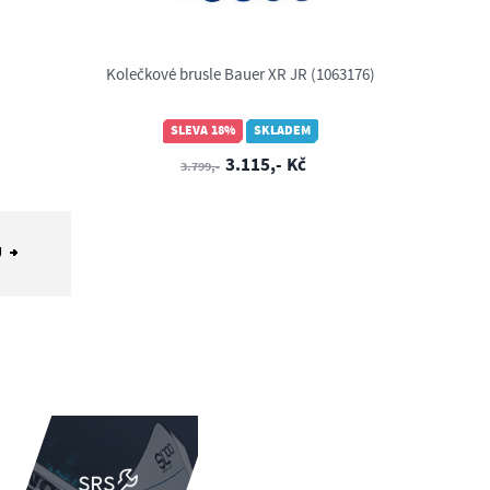
Kolečkové brusle Bauer XR JR (1063176)
SLEVA 18%
SKLADEM
3.115,- Kč
3.799,-
Ů