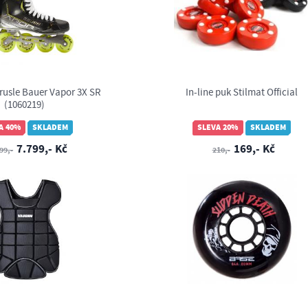
rusle Bauer Vapor 3X SR
In-line puk Stilmat Official
(1060219)
A 40%
SKLADEM
SLEVA 20%
SKLADEM
7.799,- Kč
169,- Kč
99,-
210,-