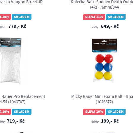
vesta Vaughn Street JR
Kolečka Base Sudden Death Outd
(4ks) 76mm/84A
A 40%
SKLADEM
SLEVA 11%
SKLADEM
779,- Kč
649,- Kč
300,-
729,-
u Bauer Pro Replacement
Míčky Bauer Mini Foam Ball - 6 p
t 54 (1046707)
(1046672)
A 20%
SKLADEM
SLEVA 16%
SKLADEM
719,- Kč
199,- Kč
99,-
239,-