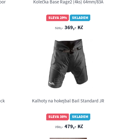
oor
Kolečka Base Rage2 (4ks) 64mm/83A
SLEVA 29%
SKLADEM
369,- Kč
520,-
ack
Kalhoty na hokejbal Bail Standard JR
SLEVA 38%
SKLADEM
479,- Kč
780,-