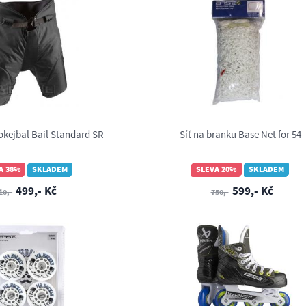
okejbal Bail Standard SR
Síť na branku Base Net for 54
A 38%
SKLADEM
SLEVA 20%
SKLADEM
499,- Kč
599,- Kč
10,-
750,-