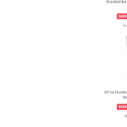
Brankářská 
SLEV
1.
Síť na brank
Ne
SLEV
8