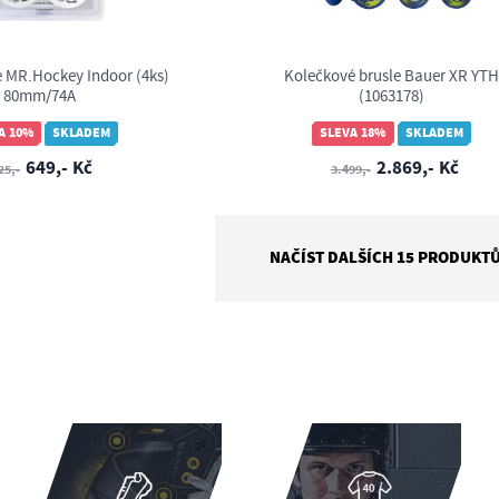
 MR.Hockey Indoor (4ks)
Kolečkové brusle Bauer XR YTH
80mm/74A
(1063178)
A 10%
SKLADEM
SLEVA 18%
SKLADEM
649,- Kč
2.869,- Kč
25,-
3.499,-
NAČÍST DALŠÍCH 15 PRODUKT