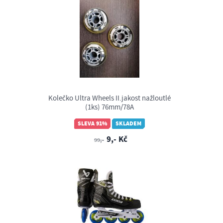
Kolečko Ultra Wheels II.jakost nažloutlé
(1ks) 76mm/78A
SLEVA 91%
SKLADEM
9,- Kč
99,-