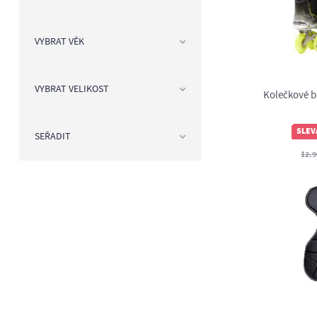
VYBRAT VĚK
VYBRAT VELIKOST
Kolečkové b
SLEV
SEŘADIT
12.9