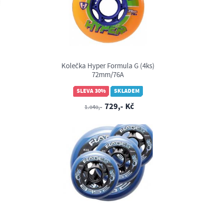
Kolečka Hyper Formula G (4ks)
72mm/76A
SLEVA 30%
SKLADEM
729,- Kč
1.040,-