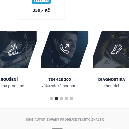
Startovací balíček
SKLADEM
350,- Kč
BROUŠENÍ
734 428 200
DIAGNOSTIKA
lí na prodejně
zákaznická podpora
chodidel
JSME AUTORIZOVANÝ PRODEJCE TĚCHTO ZNAČEK