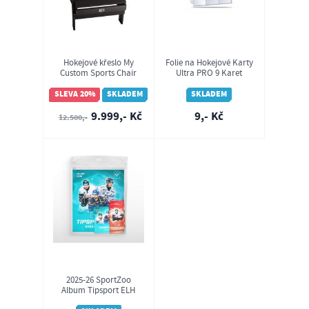
Hokejové křeslo My
Folie na Hokejové Karty
Custom Sports Chair
Ultra PRO 9 Karet
Boston Bruins
PLATINUM SECURE - 1ks
SLEVA 20%
SKLADEM
SKLADEM
9.999,- Kč
9,- Kč
12.500,-
2025-26 SportZoo
Album Tipsport ELH
Series 2 Hockey