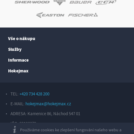
Vše o nákupu
Služby
Informace
Hokejmax
TEL:
+420 734 428 200
E-MAIL:
hokejmax@hokejmax.cz
ADRESA: Kamenice 86, Náchod 547 01
IČO: 29198372
Používáme cookies ke zlepšení fungování našeho webu a