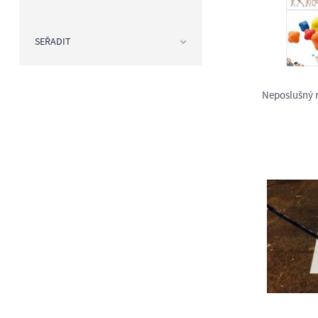
SEŘADIT
Neposlušný r