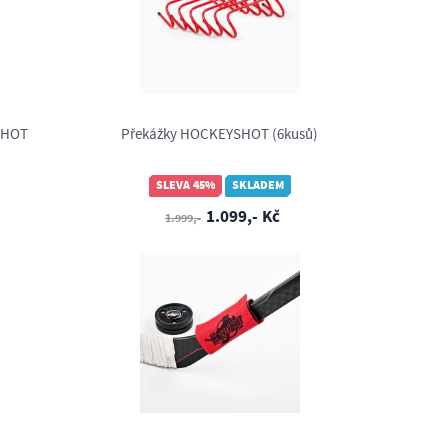
SHOT
Překážky HOCKEYSHOT (6kusů)
SLEVA 45%
SKLADEM
1.099,- Kč
1.999,-