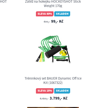
SHOT
Zátěž na hokejku HOCKEYSHOT Stick
Weight 170g
SLEVA 80%
SKLADEM
99,- Kč
499,-
Tréninkový set BAUER Dynamic Off Ice
Kit (1067322)
SLEVA 15%
SKLADEM
3.799,- Kč
4.499,-