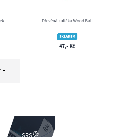
ek
Dřevěná kulička Wood Ball
SKLADEM
47,- Kč
Y