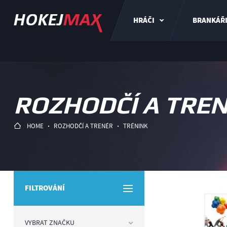
HRÁČI
BRANKÁŘ
ROZHODČÍ A TRE
HOME
ROZHODČÍ A TRENÉR
TRÉNINK
FILTROVÁNÍ
VYBRAT ZNAČKU