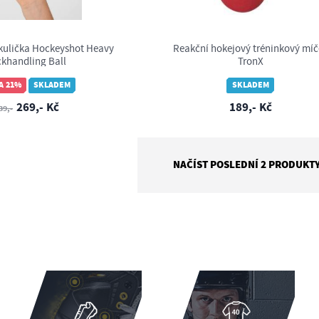
kulička Hockeyshot Heavy
Reakční hokejový tréninkový míč
ckhandling Ball
TronX
A 21%
SKLADEM
SKLADEM
269,- Kč
189,- Kč
39,-
NAČÍST POSLEDNÍ 2 PRODUKT