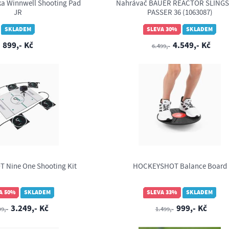
ka Winnwell Shooting Pad
Nahrávač BAUER REACTOR SLING
JR
PASSER 36 (1063087)
SKLADEM
SLEVA 30%
SKLADEM
899,- Kč
4.549,- Kč
6.499,-
Nine One Shooting Kit
HOCKEYSHOT Balance Board
A 50%
SKLADEM
SLEVA 33%
SKLADEM
3.249,- Kč
999,- Kč
99,-
1.499,-