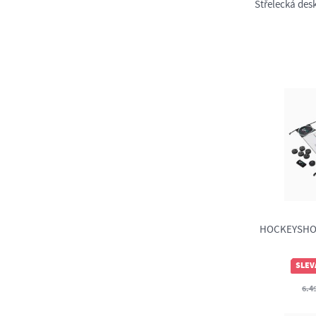
Střelecká des
HOCKEYSHOT 
SLEV
6.4