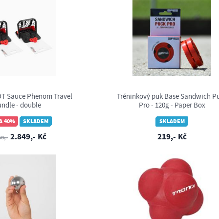
 Sauce Phenom Travel
Tréninkový puk Base Sandwich P
ndle - double
Pro - 120g - Paper Box
A 40%
SKLADEM
SKLADEM
2.849,- Kč
219,- Kč
50,-