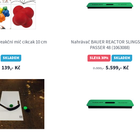
eakční míč cikcak 10 cm
Nahrávač BAUER REACTOR SLING
PASSER 48 (1063088)
SKLADEM
SLEVA 30%
SKLADEM
139,- Kč
5.599,- Kč
7.999,-