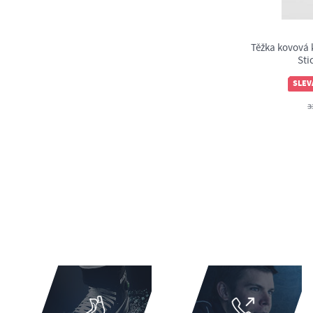
Těžka kovová 
Sti
SLEV
3