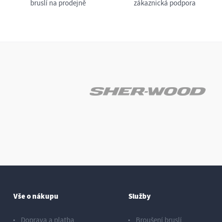
bruslí na prodejně
zákaznická podpora
Vše o nákupu
Služby
Doprava a platba
Broušení bruslí