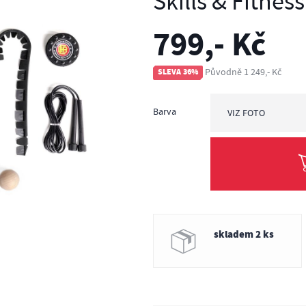
Skills & Fitness
799,- Kč
Původně 1 249,- Kč
SLEVA 36%
Barva
VIZ FOTO
viz foto
skladem 2 ks