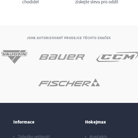
chodidel
získejte slevu pro oddíl
JSME AUTORIZOVANÝ PRODEJCE TĚCHTO ZNAČEK
Informace
Hokejmax
Tabulky velikostí
Kontakty