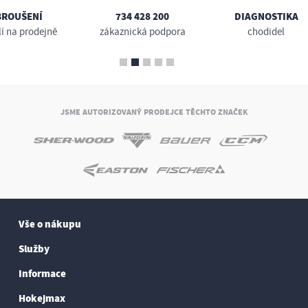
BROUŠENÍ
734 428 200
DIAGNOSTIKA
lí na prodejně
zákaznická podpora
chodidel
JSME AUTORIZOVANÝ PRODEJCE TĚCHTO ZNAČEK
Vše o nákupu
Služby
Informace
Hokejmax