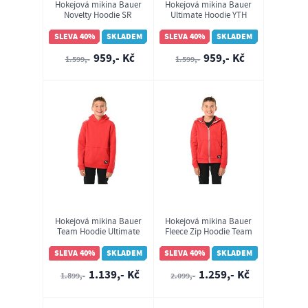
Hokejová mikina Bauer
Hokejová mikina Bauer
Novelty Hoodie SR
Ultimate Hoodie YTH
(1065111)
(1065867)
SLEVA 40%
SKLADEM
SLEVA 40%
SKLADEM
959,- Kč
959,- Kč
1.599,-
1.599,-
Hokejová mikina Bauer
Hokejová mikina Bauer
Team Hoodie Ultimate
Fleece Zip Hoodie Team
Red YTH (1060815)
YTH (1060810)
SLEVA 40%
SKLADEM
SLEVA 40%
SKLADEM
1.139,- Kč
1.259,- Kč
1.899,-
2.099,-