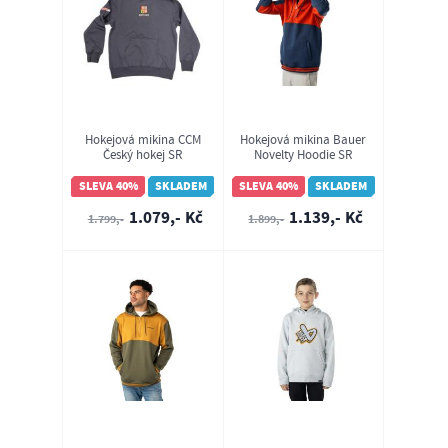
Hokejová mikina CCM
Hokejová mikina Bauer
Český hokej SR
Novelty Hoodie SR
(1065110)
SLEVA 40%
SKLADEM
SLEVA 40%
SKLADEM
1.079,- Kč
1.139,- Kč
1.799,-
1.899,-