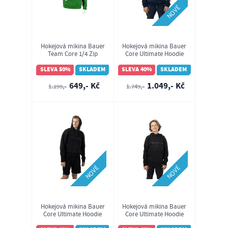
NOVÉ
Hokejová mikina Bauer
Hokejová mikina Bauer
Team Core 1/4 Zip
Core Ultimate Hoodie
Sweatshirt YTH
Navy YTH (1063416)
(1041030)
SLEVA 50%
SKLADEM
SLEVA 40%
SKLADEM
649,- Kč
1.049,- Kč
1.299,-
1.749,-
NOVÉ
NOVÉ
Hokejová mikina Bauer
Hokejová mikina Bauer
Core Ultimate Hoodie
Core Ultimate Hoodie
Black SR (1063370)
Black YTH (1063414)