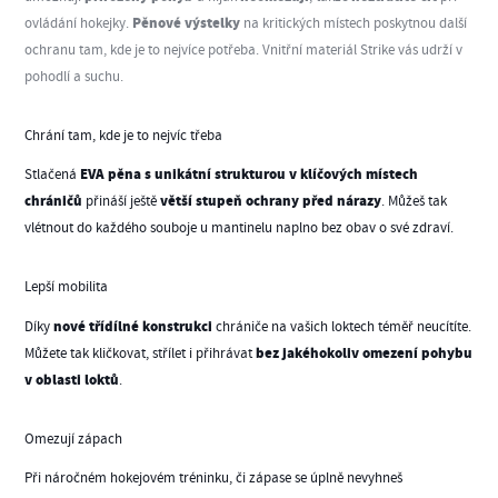
Pěnové v
ýstelky
ovládání hokejky.
na kritických místech poskytnou další
ochranu tam, kde je to nejvíce potřeba. Vnitřní materiál Strike vás udrží v
pohodlí a suchu.
Chrání tam, kde je to nejvíc třeba
EVA pěna s unikátní strukturou
v klíčových místech
Stlačená
chráničů
větší stupeň ochrany před nárazy
přináší ještě
. Můžeš tak
vlétnout do každého souboje u mantinelu naplno bez obav o své zdraví.
Lepší mobilita
nové třídílné konstrukci
Díky
chrániče na vašich loktech téměř neucítíte.
bez jakéhokoliv omezení pohybu
Můžete tak kličkovat, střílet i přihrávat
v oblasti loktů
.
Omezují zápach
Při náročném hokejovém tréninku, či zápase se úplně nevyhneš