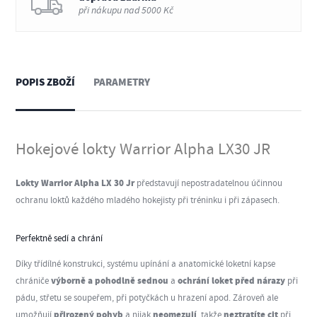
při nákupu nad 5000 Kč
POPIS ZBOŽÍ
PARAMETRY
Hokejové lokty Warrior Alpha LX30 JR
Lokty Warrior Alpha LX 30 Jr
představují nepostradatelnou účinnou
ochranu loktů každého mladého hokejisty při tréninku i při zápasech.
Perfektně sedí a chrání
Díky třídílné konstrukci, systému upínání a anatomické loketní kapse
výborně a pohodlně sednou
ochrání loket před nárazy
chrániče
a
při
pádu, střetu se soupeřem, při potyčkách u hrazení apod. Zároveň ale
přirozený pohyb
neomezují
neztratíte cit
umožňují
a nijak
, takže
při