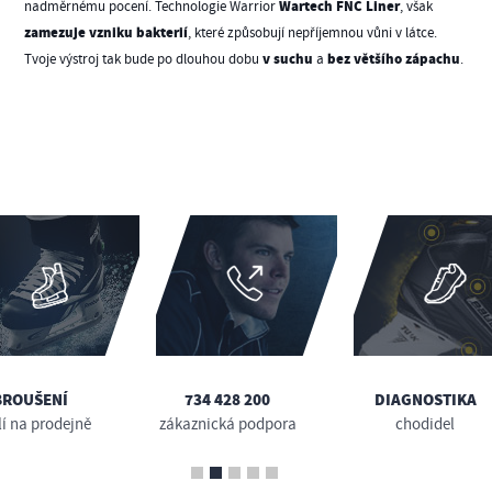
Wartech FNC Liner
nadměrnému pocení. Technologie Warrior
, však
zamezuje vzniku bakterií
, které způsobují nepříjemnou vůni v látce.
v suchu
bez většího zápachu
Tvoje výstroj tak bude po dlouhou dobu
a
.
BROUŠENÍ
734 428 200
DIAGNOSTIKA
lí na prodejně
zákaznická podpora
chodidel