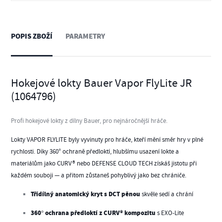
POPIS ZBOŽÍ
PARAMETRY
Hokejové lokty Bauer Vapor FlyLite JR
(1064796)
Profi hokejové lokty z dílny Bauer, pro nejnáročnější hráče.
Lokty VAPOR FLYLITE byly vyvinuty pro hráče, kteří mění směr hry v plné
rychlosti. Díky 360° ochraně předloktí, hlubšímu usazení lokte a
materiálům jako CURV® nebo DEFENSE CLOUD TECH získáš jistotu při
každém souboji — a přitom zůstaneš pohyblivý jako bez chrániče.
Třídílný anatomický kryt s DCT pěnou
skvěle sedí a chrání
360° ochrana předloktí z CURV® kompozitu
s EXO-Lite