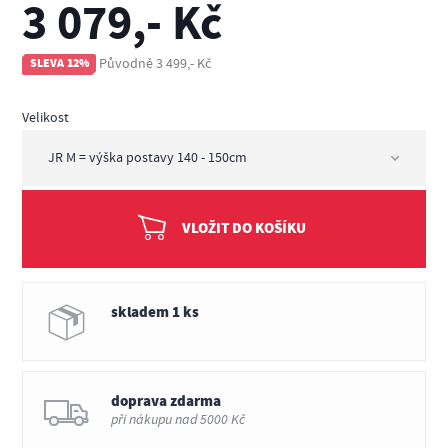
3 079,- Kč
Původně 3 499,- Kč
SLEVA 12%
Velikost
VLOŽIT DO KOŠÍKU
skladem 1 ks
doprava zdarma
při nákupu nad 5000 Kč