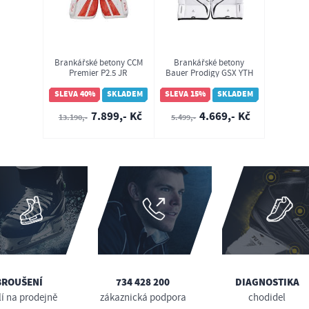
Brankářské betony CCM
Brankářské betony
Premier P2.5 JR
Bauer Prodigy GSX YTH
(1063425)
SLEVA 40%
SKLADEM
SLEVA 15%
SKLADEM
7.899,- Kč
4.669,- Kč
13.190,-
5.499,-
BROUŠENÍ
734 428 200
DIAGNOSTIKA
lí na prodejně
zákaznická podpora
chodidel