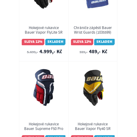
Hokejové rukavice
Chrániče zápěstí Bauer
Bauer Vapor FlyLite SR
Wrist Guards (1035599)
(1064871)
SLEVA 12%
SKLADEM
SLEVA 12%
SKLADEM
4.999,- Kč
489,- Kč
5.699,-
559,-
Hokejové rukavice
Hokejové rukavice
Bauer Supreme F50 Pro
Bauer Vapor Fly40 SR
SR (1067091)
MTO (1064884)