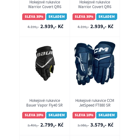
Hokejové rukavice
Hokejové rukavice
Warrior Covert QR6
Warrior Covert QR6
Team SR
Team SR
SLEVA 30%
SKLADEM
SLEVA 30%
SKLADEM
2.939,- Kč
2.939,- Kč
4.199,-
4.199,-
Hokejové rukavice
Hokejové rukavice CCM
Bauer Vapor Fly40 SR
JetSpeed FT880 SR
(1064877)
SLEVA 20%
SKLADEM
SLEVA 10%
SKLADEM
2.799,- Kč
3.579,- Kč
3.499,-
3.980,-