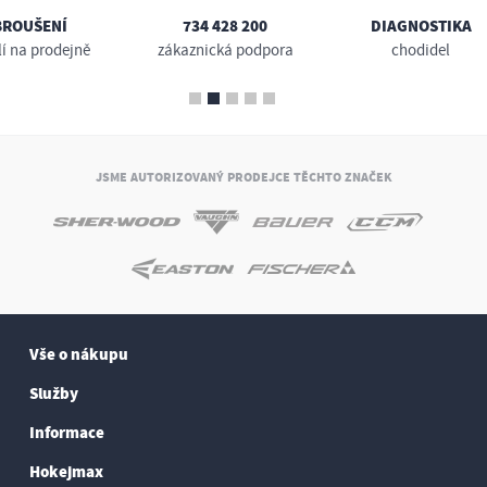
BROUŠENÍ
734 428 200
DIAGNOSTIKA
lí na prodejně
zákaznická podpora
chodidel
JSME AUTORIZOVANÝ PRODEJCE TĚCHTO ZNAČEK
Vše o nákupu
Služby
Informace
Hokejmax