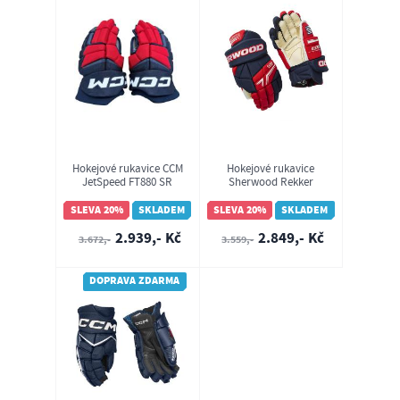
Hokejové rukavice CCM
Hokejové rukavice
JetSpeed FT880 SR
Sherwood Rekker
Legend 1 SR
SLEVA 20%
SKLADEM
SLEVA 20%
SKLADEM
2.939,- Kč
2.849,- Kč
3.672,-
3.559,-
DOPRAVA ZDARMA