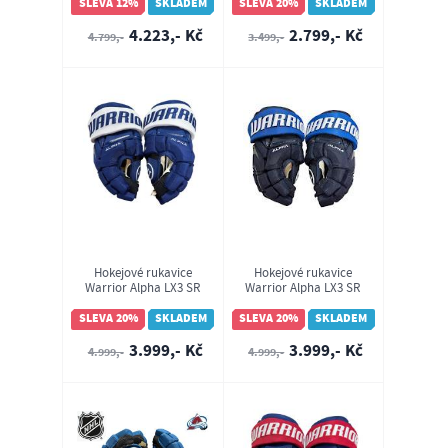
SLEVA 12%
SKLADEM
SLEVA 20%
SKLADEM
4.223,- Kč
2.799,- Kč
4.799,-
3.499,-
Hokejové rukavice
Hokejové rukavice
Warrior Alpha LX3 SR
Warrior Alpha LX3 SR
Toronto Maple Leafs
Winnipeg Jets
SLEVA 20%
SKLADEM
SLEVA 20%
SKLADEM
3.999,- Kč
3.999,- Kč
4.999,-
4.999,-