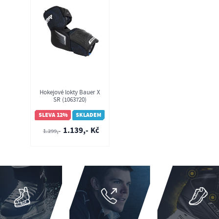
Hokejové lokty Bauer X
SR (1063720)
SLEVA 12%
SKLADEM
1.139,- Kč
1.299,-