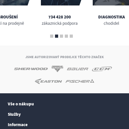
BROUŠENÍ
734 428 200
DIAGNOSTIKA
lí na prodejně
zákaznická podpora
chodidel
JSME AUTORIZOVANÝ PRODEJCE TĚCHTO ZNAČEK
Vše o nákupu
Služby
Informace