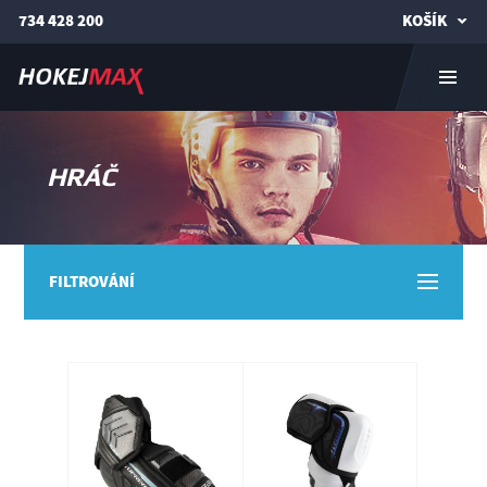
734 428 200
KOŠÍK
HRÁČ
FILTROVÁNÍ