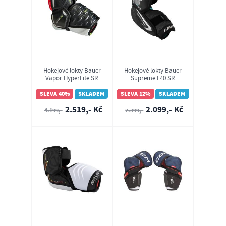
Hokejové lokty Bauer
Hokejové lokty Bauer
Vapor HyperLite SR
Supreme F40 SR
(1059924)
(1067142)
SLEVA 40%
SKLADEM
SLEVA 12%
SKLADEM
2.519,- Kč
2.099,- Kč
4.199,-
2.399,-