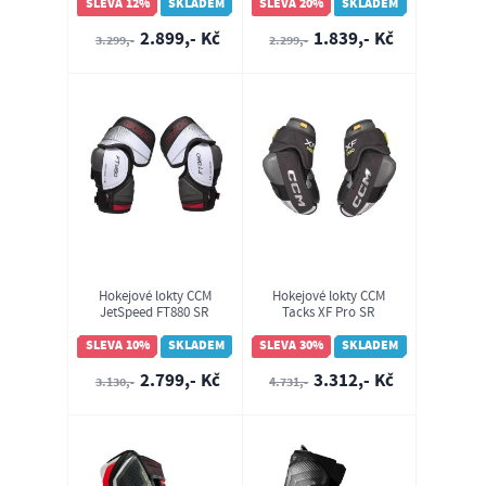
SLEVA 12%
SKLADEM
SLEVA 20%
SKLADEM
2.899,- Kč
1.839,- Kč
3.299,-
2.299,-
Hokejové lokty CCM
Hokejové lokty CCM
JetSpeed FT880 SR
Tacks XF Pro SR
SLEVA 10%
SKLADEM
SLEVA 30%
SKLADEM
2.799,- Kč
3.312,- Kč
3.130,-
4.731,-