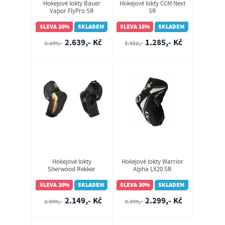
Hokejové lokty Bauer
Hokejové lokty CCM Next
Vapor FlyPro SR
SR
(1064797)
SLEVA 20%
SKLADEM
SLEVA 15%
SKLADEM
2.639,- Kč
1.285,- Kč
3.299,-
1.512,-
Hokejové lokty
Hokejové lokty Warrior
Sherwood Rekker
Alpha LX20 SR
Legend 1 SR
SLEVA 20%
SKLADEM
SLEVA 30%
SKLADEM
2.149,- Kč
2.299,- Kč
2.690,-
3.299,-