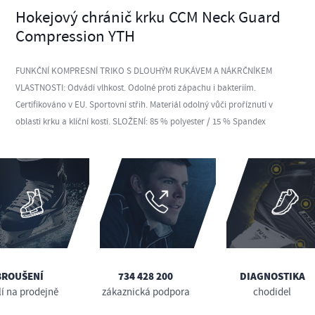
Hokejový chránič krku CCM Neck Guard
Compression YTH
FUNKČNÍ KOMPRESNÍ TRIKO S DLOUHÝM RUKÁVEM A NÁKRČNÍKEM
VLASTNOSTI: Odvádí vlhkost. Odolné proti zápachu i bakteriím.
Certifikováno v EU. Sportovní střih. Materiál odolný vůči proříznutí v
oblasti krku a klíční kosti. SLOŽENÍ: 85 % polyester / 15 % Spandex
BROUŠENÍ
734 428 200
DIAGNOSTIKA
lí na prodejně
zákaznická podpora
chodidel