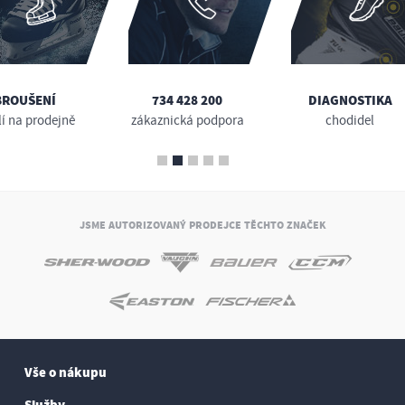
BROUŠENÍ
734 428 200
DIAGNOSTIKA
lí na prodejně
zákaznická podpora
chodidel
JSME AUTORIZOVANÝ PRODEJCE TĚCHTO ZNAČEK
Vše o nákupu