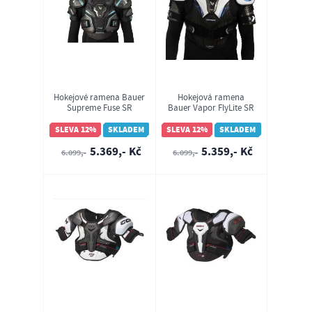
Hokejové ramena Bauer
Hokejová ramena
Supreme Fuse SR
Bauer Vapor FlyLite SR
(1067131)
(1064785)
SLEVA 12%
SKLADEM
SLEVA 12%
SKLADEM
5.369,- Kč
5.359,- Kč
6.099,-
6.099,-