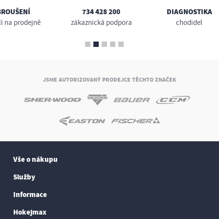
BROUŠENÍ
734 428 200
DIAGNOSTIKA
lí na prodejně
zákaznická podpora
chodidel
JSME AUTORIZOVANÝ PRODEJCE TĚCHTO ZNAČEK
Vše o nákupu
Služby
Informace
Hokejmax