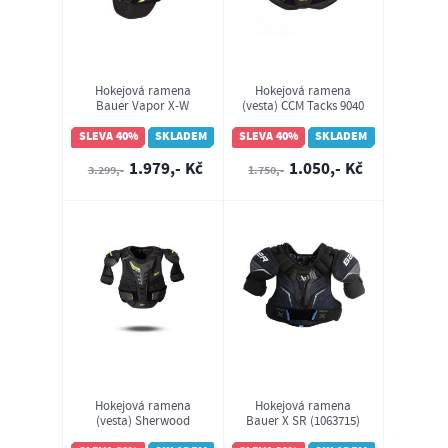
Hokejová ramena
Hokejová ramena
Bauer Vapor X-W
(vesta) CCM Tacks 9040
(1056612)
SR
SLEVA 40%
SKLADEM
SLEVA 40%
SKLADEM
1.979,- Kč
1.050,- Kč
3.299,-
1.750,-
Hokejová ramena
Hokejová ramena
(vesta) Sherwood
Bauer X SR (1063715)
Legend 2 SR