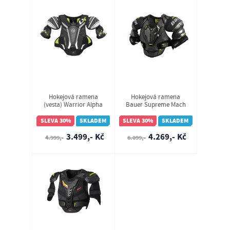
Hokejová ramena
Hokejová ramena
(vesta) Warrior Alpha
Bauer Supreme Mach
LX20 SR
SR (1061863)
SLEVA 30%
SKLADEM
SLEVA 30%
SKLADEM
3.499,- Kč
4.269,- Kč
4.999,-
6.099,-