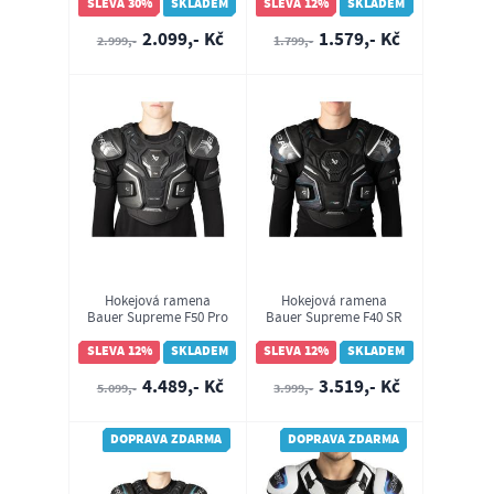
SLEVA 30%
SKLADEM
SLEVA 12%
SKLADEM
2.099,- Kč
1.579,- Kč
2.999,-
1.799,-
Hokejová ramena
Hokejová ramena
Bauer Supreme F50 Pro
Bauer Supreme F40 SR
SR (1067132)
(1067133)
SLEVA 12%
SKLADEM
SLEVA 12%
SKLADEM
4.489,- Kč
3.519,- Kč
5.099,-
3.999,-
DOPRAVA ZDARMA
DOPRAVA ZDARMA