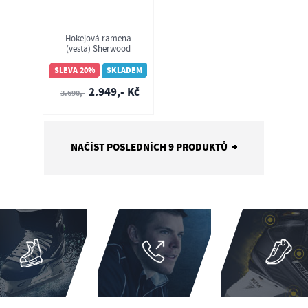
Hokejová ramena
(vesta) Sherwood
Rekker Legend 1 SR
SLEVA 20%
SKLADEM
2.949,- Kč
3.690,-
NAČÍST POSLEDNÍCH 9 PRODUKTŮ