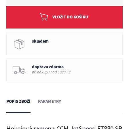
VLOŽIT DO KOŠÍKU
skladem
doprava zdarma
při nákupu nad 5000 Kč
POPIS ZBOŽÍ
PARAMETRY
Hokejová ramena CCM JetSpeed FT880 SR