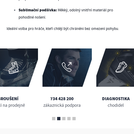
Sublimační podšívka:
Měkký, odolný vnitřní materiál pro
pohodlné nošení.
Ideální volba pro hráče, kteří chtějí být chráněni bez omezení pohybu.
BROUŠENÍ
734 428 200
DIAGNOSTIKA
lí na prodejně
zákaznická podpora
chodidel