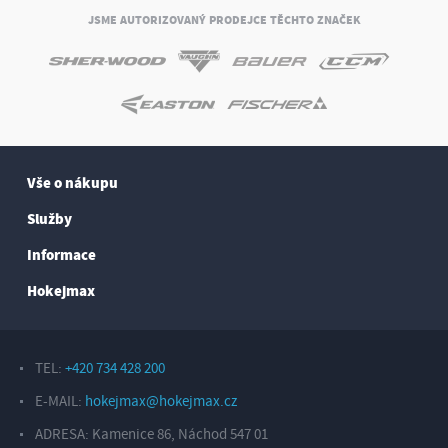
JSME AUTORIZOVANÝ PRODEJCE TĚCHTO ZNAČEK
Vše o nákupu
Služby
Informace
Hokejmax
TEL:
+420 734 428 200
E-MAIL:
hokejmax@hokejmax.cz
ADRESA: Kamenice 86, Náchod 547 01