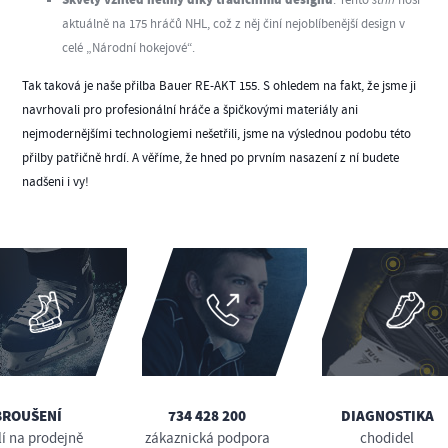
Skvělý vzhled helmy díky tradičnímu designu
aktuálně na 175 hráčů NHL, což z něj činí nejoblíbenější design v
celé „Národní hokejové“.
Tak taková je naše přilba Bauer RE-AKT 155. S ohledem na fakt, že jsme ji
navrhovali pro profesionální hráče a špičkovými materiály ani
nejmodernějšími technologiemi nešetřili, jsme na výslednou podobu této
přilby patřičně hrdí. A věříme, že hned po prvním nasazení z ní budete
nadšeni i vy!
BROUŠENÍ
734 428 200
DIAGNOSTIKA
lí na prodejně
zákaznická podpora
chodidel