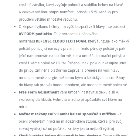
chránič zátylku, který zvyšuje pohodlí a stabilitu helmy na hlavě.
K celkově vyššímu stupni komfortu přispějí i širší kanálky pro
proudění většího množství vzduchu.
O zlepšení výkonu helmy – a vyšší bezpečí vaší hlavy – se postará
AV FORM podložka
. Ta je vyrobena z pěnového
DEFENSE CLOUD TECH FOAM
materiálu
, který funguje jako měkký
polštář pohlcující nárazy v první linii. Tento pěnový polštář je pak
ještě namontován na platformě, která umožňuje rotační pohyb a
které říkáme právě AV FORM. Řečeno jinak: pokud inkasujete úder
do přilby, zmíněná platforma zapruží a přenese na vaši hlavu
mnohem méně energie, než tomu bývá u klasických helem. Rány
do hlavy tak pro vás budou mnohem, ale mnohem méně bolestivé.
Free Form Adjustment
vám umožní nastavit si délku a šířku
skořepiny dle libosti. Helmu si snadno přizpůsobíte své hlavě na
míru.
Možnost zakoupení v Combi balení společně s mřížkou
– tu
ocení především hráči na mládežnickém stupni, kteří si pro svůj
rozvoj vybírají už od počátku kariéry jen tu nejlepší výstroj.
. Tento
střih
nosí