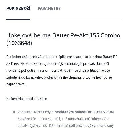
POPIS ZBOŽÍ
PARAMETRY
Hokejová helma Bauer Re-Akt 155 Combo
(1063648)
Profesionální hokejová přilba pro špičkové hráče – to je helma Bauer RE-
AKT 155. Nabídne vám nejmodernější technologie pro vaše bezpečí,
nevídané pohodlí a hlavně — perfektně vám padne na hlavu. To vše
zabalené do klasického, profesionálního designu. S touhle helmou se
neprohrává!
Klíčové vlastnosti a funkce
nevídaným pohodlím
Začneme už zmíněným
: helma sedí na
hlavě hráče o něco hlouběji, což umožňuje lepší obepnutí a
efektivnější krytí uší. Dále jsme přidali pružinový vypolstrovaný