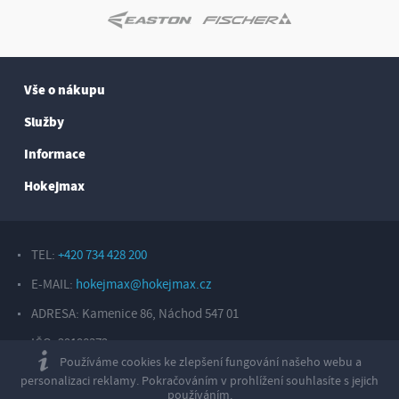
Vše o nákupu
Služby
Informace
Hokejmax
TEL:
+420 734 428 200
E-MAIL:
hokejmax@hokejmax.cz
ADRESA: Kamenice 86, Náchod 547 01
IČO: 29198372
Používáme cookies ke zlepšení fungování našeho webu a
Copyright © 2026, Sport Hotárek s. r. o.
personalizaci reklamy. Pokračováním v prohlížení souhlasíte s jejich
používáním.