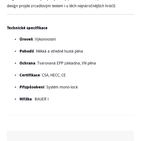
design projde zrcadlovým testem i u těch nejnáročnějších hráčů.
Technické specifikace
Úroveň
: Výkonnostní
Pohodlí
: Měkká a středně hustá pěna
Ochrana
: Tvarovaná EPP základna, VN pěna
Certifikace
: CSA, HECC, CE
Přizpůsobení
: Systém mono-lock
Mřížka
: BAUER I