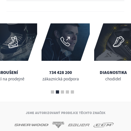
BROUŠENÍ
734 428 200
DIAGNOSTIKA
lí na prodejně
zákaznická podpora
chodidel
JSME AUTORIZOVANÝ PRODEJCE TĚCHTO ZNAČEK