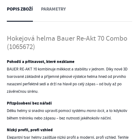
POPIS ZBOŽÍ
PARAMETRY
Hokejová helma Bauer Re-Akt 70 Combo
(1065672)
Pohodlí a přilnavost, které nezklame
BAUER RE-AKT 70 kombinuje měkkost a stabilitu v jednom. Díky nové 3D
tvarované základně a příjemné pěnové výstelce helma hned od prvního
nasazení perfektně sedí a drží na hlavě po celý zápas – od buly až po
závěrečnou sirénu.
Přizpůsobení bez nářadí
Délku helmy si snadno upravíš pomocí systému
mono-lock
, a to kdykoliv
během tréninku nebo zápasu – bez nutnosti jakéhokoliv náčiní.
Nízký profil, profi vzhled
Elegantní tvar helmy zajišťuje nízký profil a moderní, profi vzhled. Tenhle