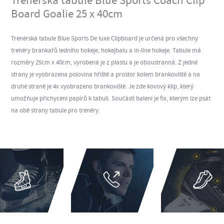
Trenérská tabule Blue Sports Coach Clip
Board Goalie 25 x 40cm
Trenérská tabule Blue Sports De luxe Clipboard je určená pro všechny
trenéry brankařů ledního hokeje, hokejbalu a in-line hokeje. Tabule má
rozměry 25cm x 40cm, vyrobená je z plastu a je oboustranná. Z jedné
strany je vyobrazena polovina hřiště a prostor kolem brankoviště a na
druhé straně je 4x vyobrazeno brankoviště. Je zde kovový klip, který
umožňuje přichycení papírů k tabuli. Součástí balení je fix, kterým lze psát
na obě strany tabule pro trenéry.