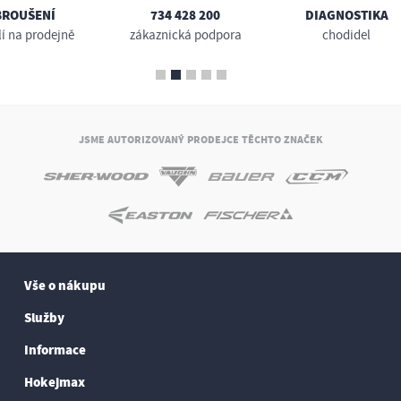
BROUŠENÍ
734 428 200
DIAGNOSTIKA
lí na prodejně
zákaznická podpora
chodidel
JSME AUTORIZOVANÝ PRODEJCE TĚCHTO ZNAČEK
Vše o nákupu
Služby
Informace
Hokejmax