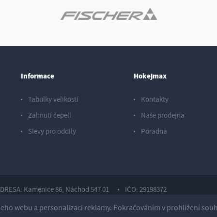
Informace
Hokejmax
Tabulky velikostí
Kontakty
Zahnutí čepelí
Naše prodejna
Slevy pro oddíly
Poradna
DRESA: Kamenice 86, Náchod 547 01
IČO: 29198372
ho webu a personalizaci reklamy. Pokračováním v prohlížení souhla