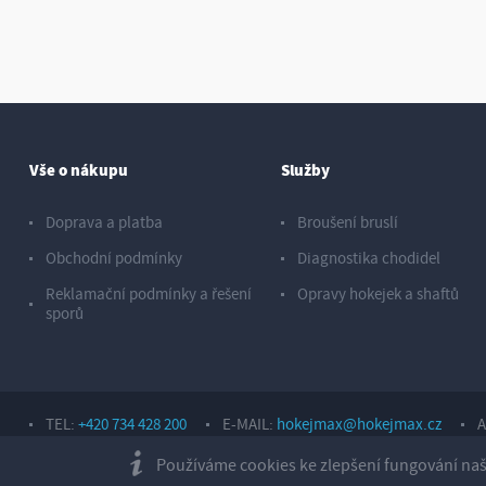
Vše o nákupu
Služby
Doprava a platba
Broušení bruslí
Obchodní podmínky
Diagnostika chodidel
Reklamační podmínky a řešení
Opravy hokejek a shaftů
sporů
TEL:
+420 734 428 200
E-MAIL:
hokejmax@hokejmax.cz
A
Copyright © 2026, Sport Hotárek s. r. o.
Používáme cookies ke zlepšení fungování naše