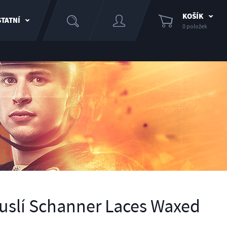
KOŠÍK
TATNÍ
0 položek
uslí Schanner Laces Waxed