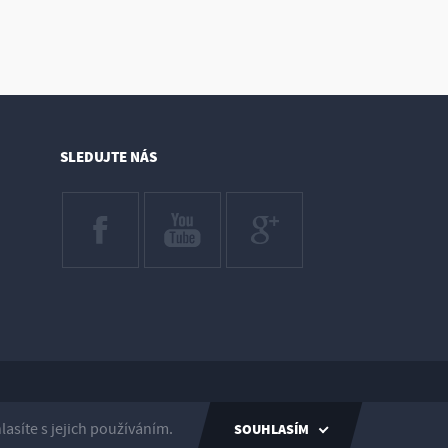
SLEDUJTE NÁS
Created by inCUBE
síte s jejich používáním.
SOUHLASÍM