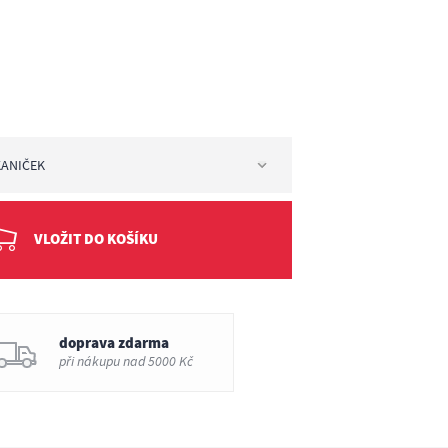
KANIČEK
iček
VLOŽIT DO KOŠÍKU
doprava zdarma
při nákupu nad 5000 Kč