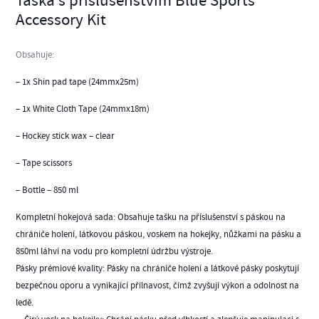
Taška s příslušenstvím Blue Sports
Accessory Kit
Obsahuje:
– 1x Shin pad tape (24mmx25m)
– 1x White Cloth Tape (24mmx18m)
– Hockey stick wax – clear
– Tape scissors
– Bottle – 850 ml
Kompletní hokejová sada: Obsahuje tašku na příslušenství s páskou na
chrániče holení, látkovou páskou, voskem na hokejky, nůžkami na pásku a
850ml láhví na vodu pro kompletní údržbu výstroje.
Pásky prémiové kvality: Pásky na chrániče holení a látkové pásky poskytují
bezpečnou oporu a vynikající přilnavost, čímž zvyšují výkon a odolnost na
ledě.