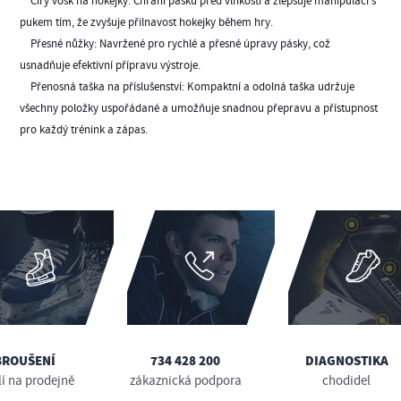
Čirý vosk na hokejky: Chrání pásku před vlhkostí a zlepšuje manipulaci s
pukem tím, že zvyšuje přilnavost hokejky během hry.
Přesné nůžky: Navržené pro rychlé a přesné úpravy pásky, což
usnadňuje efektivní přípravu výstroje.
Přenosná taška na příslušenství: Kompaktní a odolná taška udržuje
všechny položky uspořádané a umožňuje snadnou přepravu a přístupnost
pro každý trénink a zápas.
BROUŠENÍ
734 428 200
DIAGNOSTIKA
lí na prodejně
zákaznická podpora
chodidel