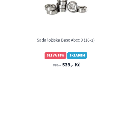
Sada ložiska Base Abec 9 (16ks)
SLEVA 31%
SKLADEM
539,- Kč
779,-