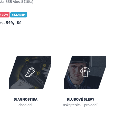
ska BSB Abec 5 (16ks)
A 30%
SKLADEM
549,- Kč
79,-
DIAGNOSTIKA
KLUBOVÉ SLEVY
chodidel
získejte slevu pro oddíl