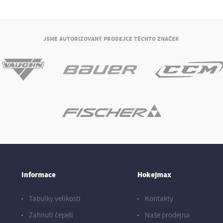
JSME AUTORIZOVANÝ PRODEJCE TĚCHTO ZNAČEK
Informace
Hokejmax
Tabulky velikostí
Kontakty
Zahnutí čepelí
Naše prodejna