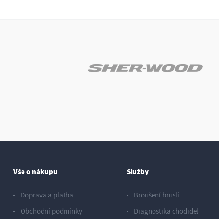
Vše o nákupu
Služby
Doprava a platba
Broušení bruslí
Obchodní podmínky
Diagnostika chodidel