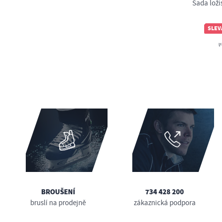
Sada loži
SLEV
7
BROUŠENÍ
734 428 200
bruslí na prodejně
zákaznická podpora