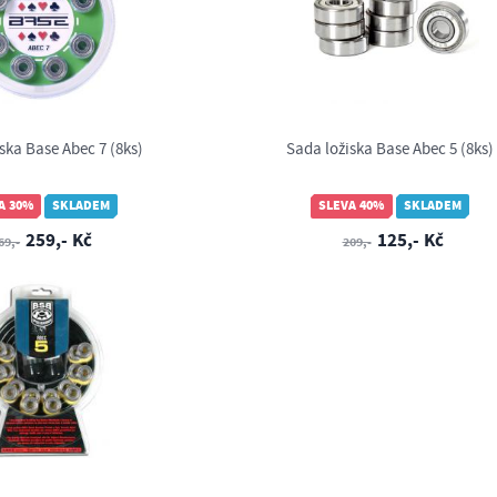
ska Base Abec 7 (8ks)
Sada ložiska Base Abec 5 (8ks)
A 30%
SKLADEM
SLEVA 40%
SKLADEM
259,- Kč
125,- Kč
69,-
209,-