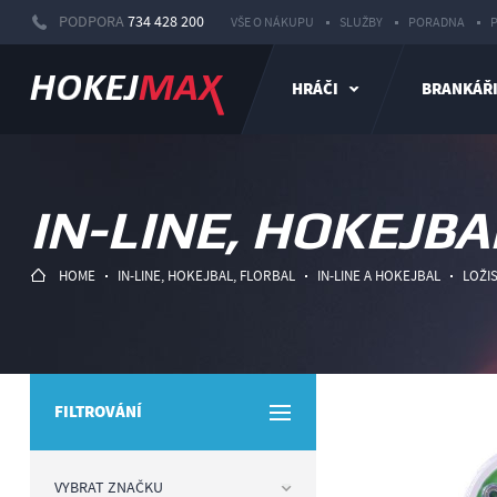
PODPORA
734 428 200
VŠE O NÁKUPU
SLUŽBY
PORADNA
HRÁČI
BRANKÁŘ
IN-LINE, HOKEJBA
HOME
IN-LINE, HOKEJBAL, FLORBAL
IN-LINE A HOKEJBAL
LOŽI
FILTROVÁNÍ
VYBRAT ZNAČKU