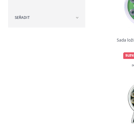
SEŘADIT
Sada loži
SLEV
3