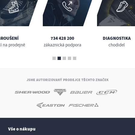
BROUŠENÍ
734 428 200
DIAGNOSTIKA
lí na prodejně
zákaznická podpora
chodidel
JSME AUTORIZOVANÝ PRODEJCE TĚCHTO ZNAČEK
Vše o nákupu