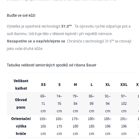
Buďte ve své kůži
37.5™
Výstelka je opatřená technologii
. Ta opravdu rychle odpařuje pot a
suší tkaninu. Udržuje tělo v tělesné teplotě i při největší námaze.
Nezapotíte se a nepřehřejete se
. Chrániče s technologií 37.5™ se chovají
jako vaše druhá kůže.
Tabulka velikostí seniorských spodků od ribana Bauer
Velikost
XS
S
M
L
XL
XXL
X
kalhot
69–
74–
79–
86–
91–
97–
Obvod
71
76
84
89
94
102
pasu
cm
cm
cm
cm
cm
cm
Orientační
155–
165–
175–
180–
185–
191–
výška
165
175
180
185
196
196
hráče
cm
cm
cm
cm
cm
cm