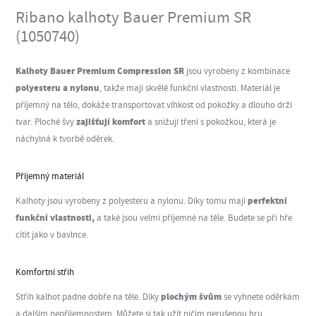
Ribano kalhoty Bauer Premium SR
(1050740)
Kalhoty Bauer Premium Compression SR
jsou
vyrobeny z kombinace
polyesteru a nylonu
, takže mají skvělé funkční vlastnosti. Materiál je
příjemný na tělo, dokáže transportovat vlhkost od pokožky a dlouho drží
zajišťují komfort
tvar. Ploché švy
a snižují tření s pokožkou, která je
náchylná k tvorbě oděrek.
Příjemný materiál
perfektní
Kalhoty jsou vyrobeny z polyesteru a nylonu. Díky tomu mají
funkční vlastnosti,
a také jsou velmi příjemné na těle. Budete se při hře
cítit jako v bavlnce.
Komfortní střih
plochým švům
Střih kalhot padne dobře na těle. Díky
se vyhnete oděrkám
a dalším nepříjemnostem. Můžete si tak užít ničím nerušenou hru.