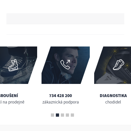
BROUŠENÍ
734 428 200
DIAGNOSTIKA
lí na prodejně
zákaznická podpora
chodidel