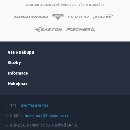
JSME AUTORIZOVANÝ PRODEJCE TĚCHTO ZNAČEK
Vše o nákupu
Služby
Informace
Hokejmax
TEL:
+420 734 428 200
E-MAIL:
hokejmax@hokejmax.cz
ADRESA: Kamenice 86, Náchod 547 01