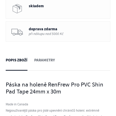
skladem
doprava zdarma
při nákupu nad 5000 Kč
POPIS ZBOŽÍ
PARAMETRY
Páska na holeně RenFrew Pro PVC Shin
Pad Tape 24mm x 30m
Made in Canada
Nejpoužívanější páska pro jisté upevnění chráničů holení. extrémně