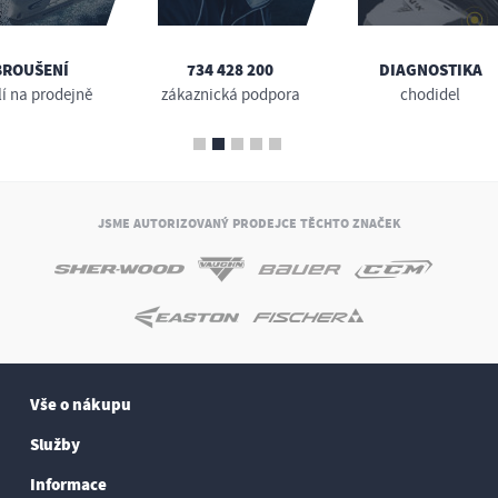
BROUŠENÍ
734 428 200
DIAGNOSTIKA
lí na prodejně
zákaznická podpora
chodidel
JSME AUTORIZOVANÝ PRODEJCE TĚCHTO ZNAČEK
Vše o nákupu
Služby
Informace