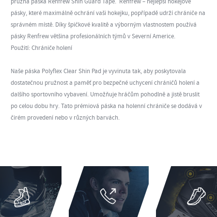
pružná páska Renfrew Shin Guard Tape. Renfrew – nejlepší hokejové
pásky, které maximálně ochrání vaši hokejku, popřípadě udrží chrániče na
správném místě. Díky špičkové kvalitě a výborným vlastnostem používá
pásky Renfrew většina profesionálních týmů v Severní Americe.
Použití: Chrániče holení
Naše páska Polyflex Clear Shin Pad je vyvinuta tak, aby poskytovala
dostatečnou pružnost a paměť pro bezpečné uchycení chráničů holení a
dalšího sportovního vybavení. Umožňuje hráčům pohodlně a jistě bruslit
po celou dobu hry. Tato prémiová páska na holenní chrániče se dodává v
čirém provedení nebo v různých barvách.