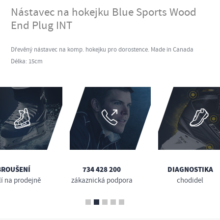
Nástavec na hokejku Blue Sports Wood
End Plug INT
Dřevěný nástavec na komp. hokejku pro dorostence. Made in Canada
Délka: 15cm
BROUŠENÍ
734 428 200
DIAGNOSTIKA
lí na prodejně
zákaznická podpora
chodidel