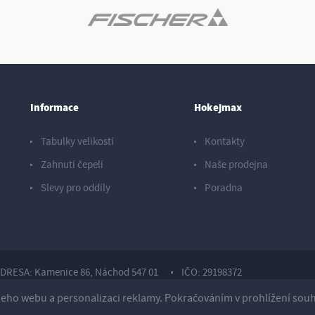
Informace
Hokejmax
Tabulky velikostí
Kontakty
Zahnutí čepelí
Naše prodejna
Slevy pro oddíly
Poradna
DRESA: Kamenice 86, Náchod 547 01
IČO: 29198372
ho webu a personalizaci reklamy. Pokračováním v prohlížení souhla