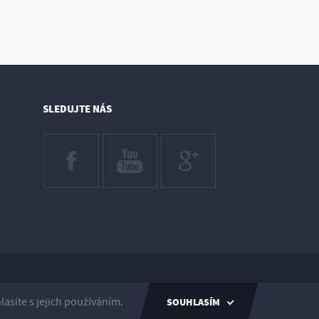
SLEDUJTE NÁS
Created by inCUBE
síte s jejich používáním.
SOUHLASÍM