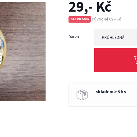
29,- Kč
Původně 69,- Kč
SLEVA 58%
Barva
PRŮHLEDNÁ
průhledná
skladem > 5 ks