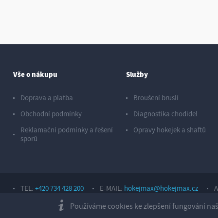
Vše o nákupu
Služby
Doprava a platba
Broušení bruslí
Obchodní podmínky
Diagnostika chodidel
Reklamační podmínky a řešení
Opravy hokejek a shaftů
sporů
TEL:
+420 734 428 200
E-MAIL:
hokejmax@hokejmax.cz
A
Copyright © 2026, Sport Hotárek s. r. o.
Používáme cookies ke zlepšení fungování naše