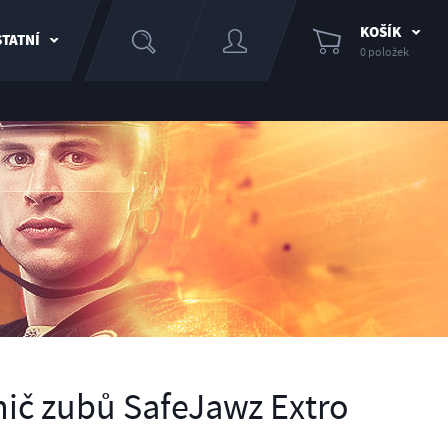
KOŠÍK
TATNÍ
0 položek
ič zubů SafeJawz Extro