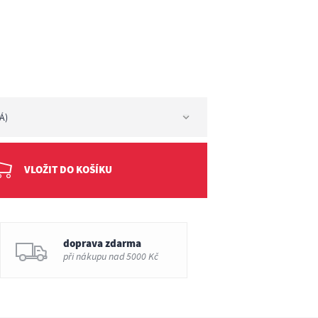
Á)
VLOŽIT DO KOŠÍKU
doprava zdarma
při nákupu nad 5000 Kč