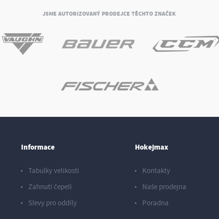
JSME AUTORIZOVANÝ PRODEJCE TĚCHTO ZNAČEK
Informace
Hokejmax
Tabulky velikostí
Kontakty
Zahnutí čepelí
Naše prodejna
Slevy pro oddíly
Poradna