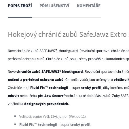
POPIS ZBOŽÍ
PŘISLUŠENSTVÍ
KOMENTÁŘE
Hokejový chránič zubů SafeJawz Extro 
Nové chrániče zubů SAFEJAWZ® Mouthguard. Revoluční sportovní chrániče ob
perfektní ochranu zubů. Chrániče zubů jsou určeny pro většinu kontaktních sp
chrániče zubů SAFEJAWZ® Mouthguard
Nové
. Revoluční sportovní chránič
nošení
perfektní ochranu zubů
většinu 
a
. Chrániče zubů jsou určeny pro
Fluid Fit ™ technologii
tenký profil
Chrániče mají
– super
, díky kterému m
mluvit
pít
Jaw Secure™
nebo třeba
.
ochrání také dolní část zubů. Zuby SAF
designových provedeních.
v několika
Velikost: senior (Věk 12+), junior (Věk do 11)
Fluid Fit ™ technologii
tenký profil
– super