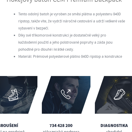
Tento odolný batoh je vyroben ze směsi plátna a polyesteru 840D
ripstop, takže víte, že vydrží náročné cestování a udrží veškeré vaše
vybavení v bezpečí.
Díky své tříkomorové konstrukci je dostatečně velký pro
každodenní použití a jeho polstrované popruhy a záda jsou
pohodlné pro dlouhé i krátké cesty.
Materiál: Prémiové polyesterové plátno 840D ripstop a konstrukce
BROUŠENÍ
734 428 200
DIAGNOSTIKA