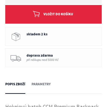
VLOŽIT DO KOŠÍKU
skladem 2 ks
doprava zdarma
při nákupu nad 5000 Kč
POPIS ZBOŽÍ
PARAMETRY
Hokejový batoh CCM Premium Backpack