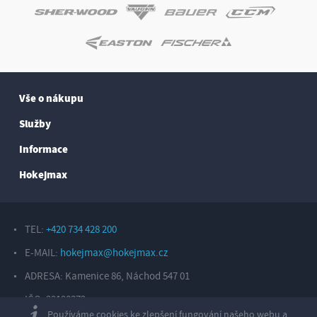
Vše o nákupu
Služby
Informace
Hokejmax
TEL:
+420 734 428 200
E-MAIL:
hokejmax@hokejmax.cz
ADRESA: Kamenice 86, Náchod 547 01
IČO: 29198372
Používáme cookies ke zlepšení fungování našeho webu a