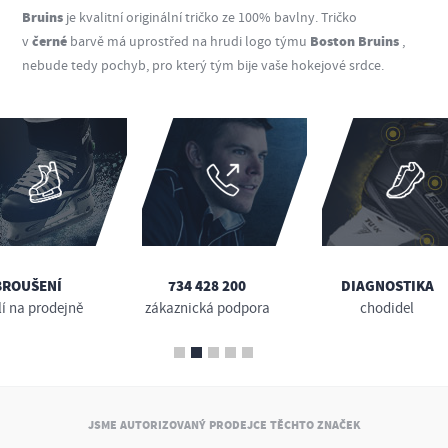
Bruins
je kvalitní originální tričko ze 100% bavlny. Tričko
černé
Boston Bruins
v
barvě má uprostřed na hrudi logo týmu
,
nebude tedy pochyb, pro který tým bije vaše hokejové srdce.
BROUŠENÍ
734 428 200
DIAGNOSTIKA
lí na prodejně
zákaznická podpora
chodidel
JSME AUTORIZOVANÝ PRODEJCE TĚCHTO ZNAČEK