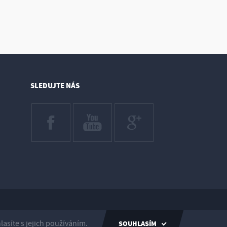
SLEDUJTE NÁS
Created by inCUBE
síte s jejich používáním.
SOUHLASÍM