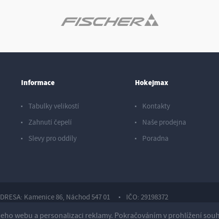
Informace
Hokejmax
Tabulky velikostí
Kontakty
Zahnutí čepelí
Naše prodejna
Slevy pro oddíly
Poradna
DRESA: Kamenice 86, Náchod 547 01
IČO: 29198372
ho webu a personalizaci reklamy. Pokračováním v prohlížení souhla