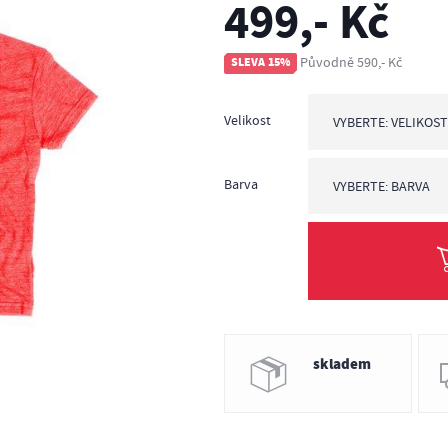
499,- Kč
Původně 590,- Kč
SLEVA 15%
Velikost
VYBERTE: VELIKOS
Vyberte: Velikost
L
XL
Barva
VYBERTE: BARVA
Vyberte: Barva
červená
modrá
skladem