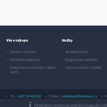
Vše o nákupu
Služby
Doprava a platba
Broušení bruslí
Obchodní podmínky
Diagnostika chodidel
Reklamační podmínky a řešení
Opravy hokejek a shaftů
sporů
TEL:
+420 734 428 200
E-MAIL:
hokejmax@hokejmax.cz
A
Copyright © 2026, Sport Hotárek s. r. o.
Používáme cookies ke zlepšení fungování naše