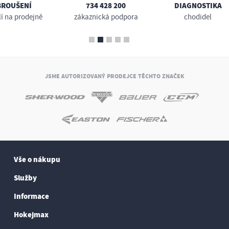
BROUŠENÍ
734 428 200
DIAGNOSTIKA
lí na prodejně
zákaznická podpora
chodidel
JSME AUTORIZOVANÝ PRODEJCE TĚCHTO ZNAČEK
Vše o nákupu
Služby
Informace
Hokejmax