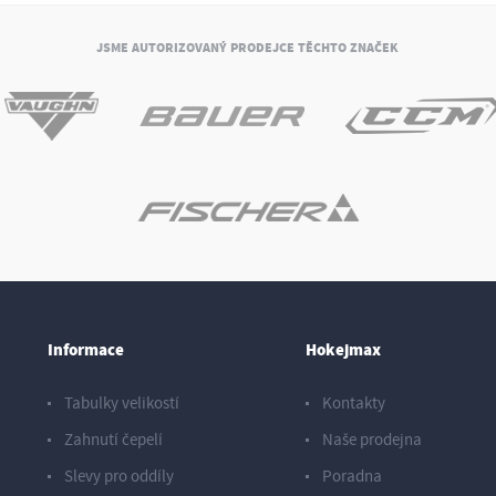
JSME AUTORIZOVANÝ PRODEJCE TĚCHTO ZNAČEK
Informace
Hokejmax
Tabulky velikostí
Kontakty
Zahnutí čepelí
Naše prodejna
Slevy pro oddíly
Poradna