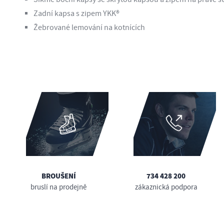
Zadní kapsa s zipem YKK®
Žebrované lemování na kotnících
BROUŠENÍ
734 428 200
bruslí na prodejně
zákaznická podpora