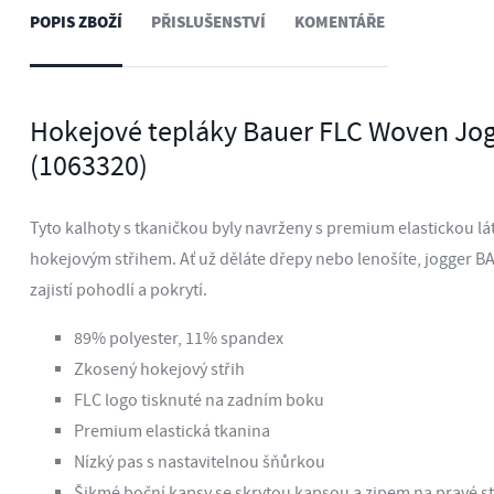
POPIS ZBOŽÍ
PŘISLUŠENSTVÍ
KOMENTÁŘE
Hokejové tepláky Bauer FLC Woven Jo
(1063320)
Tyto kalhoty s tkaničkou byly navrženy s premium elastickou l
hokejovým střihem. Ať už děláte dřepy nebo lenošíte, jogger 
zajistí pohodlí a pokrytí.
89% polyester, 11% spandex
Zkosený hokejový střih
FLC logo tisknuté na zadním boku
Premium elastická tkanina
Nízký pas s nastavitelnou šňůrkou
Šikmé boční kapsy se skrytou kapsou a zipem na pravé s