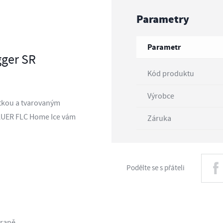
Parametry
Parametr
gger SR
Kód produktu
Výrobce
átkou a tvarovaným
BAUER FLC Home Ice vám
Záruka
Podělte se s přáteli
traně