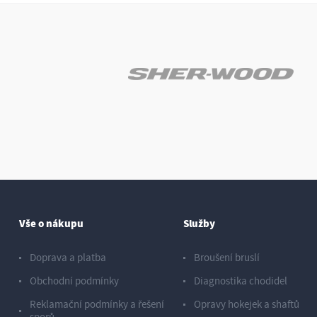
Vše o nákupu
Služby
Doprava a platba
Broušení bruslí
Obchodní podmínky
Diagnostika chodidel
Reklamační podmínky a řešení
Opravy hokejek a shaftů