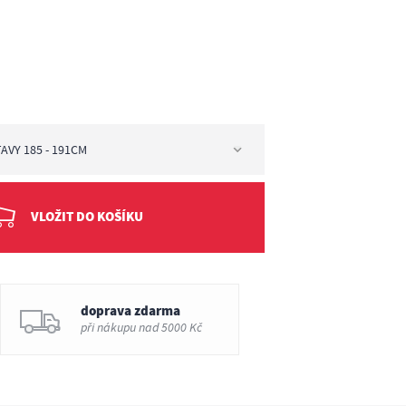
TAVY 185 - 191CM
avy 185 - 191cm
VLOŽIT DO KOŠÍKU
doprava zdarma
při nákupu nad 5000 Kč