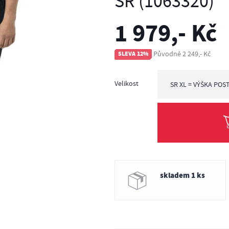
SR (1063320)
1 979,- Kč
Původně 2 249,- Kč
SLEVA 12%
Velikost
SR XL = VÝŠKA POS
SR XL = výška post
skladem 1 ks