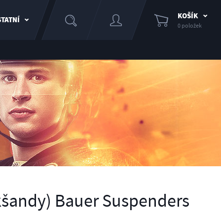
KOŠÍK
TATNÍ
0 položek
kšandy) Bauer Suspenders