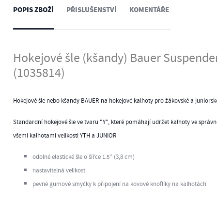
POPIS ZBOŽÍ
PŘISLUŠENSTVÍ
KOMENTÁŘE
Hokejové šle (kšandy) Bauer Suspende
(1035814)
Hokejové šle nebo kšandy BAUER na hokejové kalhoty pro žákovské a juniorsk
Standardní hokejové šle ve tvaru "Y", které pomáhají udržet kalhoty ve správné
všemi kalhotami velikosti YTH a JUNIOR
odolné elastické šle o šířce 1.5" (3,8 cm)
nastavitelná velikost
pevné gumové smyčky k připojení na kovové knoflíky na kalhotách