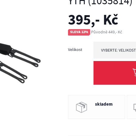
YTH (1035814)
395,- Kč
Původně 449,- Kč
SLEVA 12%
Velikost
VYBERTE: VELIKOS
Vyberte: Velikost
S/M
L/XL
skladem