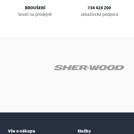
BROUŠENÍ
734 428 200
bruslí na prodejně
zákaznická podpora
Vše o nákupu
Služby