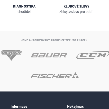
DIAGNOSTIKA
KLUBOVÉ SLEVY
chodidel
získejte slevu pro oddíl
JSME AUTORIZOVANÝ PRODEJCE TĚCHTO ZNAČEK
Informace
Hokejmax