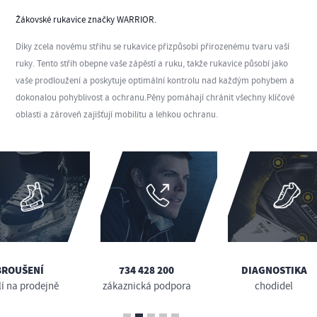
Žákovské rukavice značky WARRIOR.
Díky zcela novému střihu se rukavice přizpůsobí přirozenému tvaru vaší
ruky. Tento střih obepne vaše zápěstí a ruku, takže rukavice působí jako
vaše prodloužení a poskytuje optimální kontrolu nad každým pohybem a
dokonalou pohyblivost a ochranu.Pěny pomáhají chránit všechny klíčové
oblasti a zároveň zajišťují mobilitu a lehkou ochranu.
BROUŠENÍ
734 428 200
DIAGNOSTIKA
lí na prodejně
zákaznická podpora
chodidel