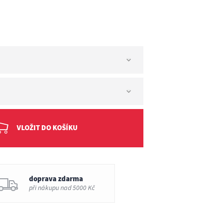
T
stavy 91-107cm
stavy 104-135cm
VLOŽIT DO KOŠÍKU
doprava zdarma
při nákupu nad 5000 Kč