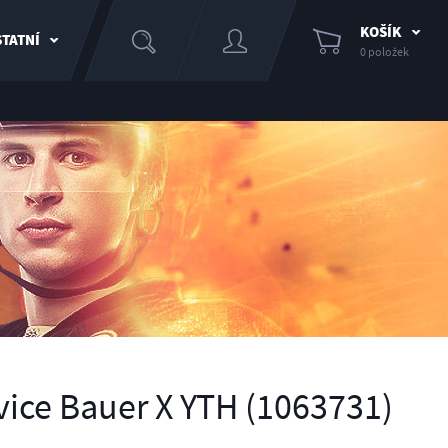
KOŠÍK
TATNÍ
0 položek
ice Bauer X YTH (1063731)