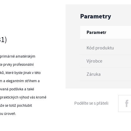
Parametry
Parametr
31)
Kód produktu
é primárně amatérským
Výrobce
e prvky profesionální
, které byste jinak v této
Záruka
ým a elegantním střihem a
vaná podšívka a také
 praktických výhod vás kromě
Podělte se s přáteli
e se totiž pochlubit
ou úroveň.