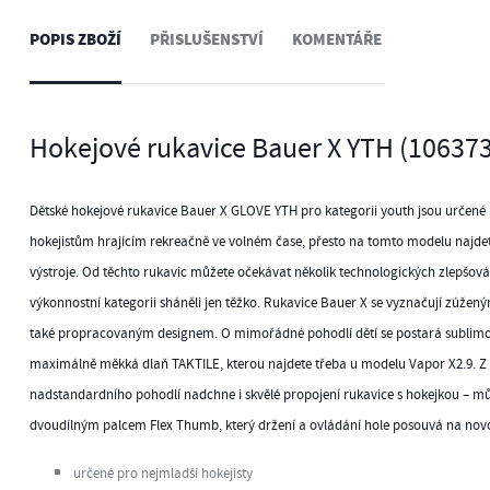
POPIS ZBOŽÍ
PŘISLUŠENSTVÍ
KOMENTÁŘE
Hokejové rukavice Bauer X YTH (10637
Dětské hokejové rukavice Bauer X GLOVE YTH pro kategorii youth jsou určen
hokejistům hrajícím rekreačně ve volném čase, přesto na tomto modelu najdet
výstroje. Od těchto rukavic můžete očekávat několik technologických zlepšováků
výkonnostní kategorii sháněli jen těžko. Rukavice Bauer X se vyznačují zúžen
také propracovaným designem. O mimořádné pohodlí dětí se postará sublimo
maximálně měkká dlaň TAKTILE, kterou najdete třeba u modelu Vapor X2.9. Z
nadstandardního pohodlí nadchne i skvělé propojení rukavice s hokejkou – můž
dvoudílným palcem Flex Thumb, který držení a ovládání hole posouvá na nov
určené pro nejmladší hokejisty