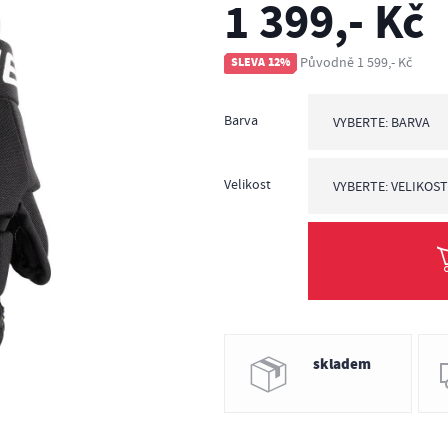
1 399,- Kč
Původně 1 599,- Kč
SLEVA 12%
Barva
VYBERTE: BARVA
Vyberte: Barva
červená
černá
tmavě modrá
Velikost
VYBERTE: VELIKOS
Vyberte: Velikost
8 palců = výška po
9 palců = výška po
skladem