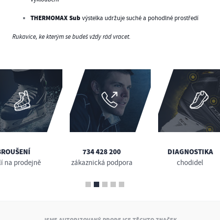
THERMOMAX Sub
výstelka udržuje suché a pohodlné prostředí
Rukavice, ke kterým se budeš vždy rád vracet.
BROUŠENÍ
734 428 200
DIAGNOSTIKA
lí na prodejně
zákaznická podpora
chodidel