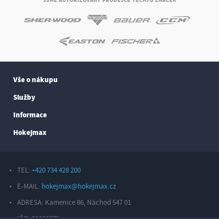
JSME AUTORIZOVANÝ PRODEJCE TĚCHTO ZNAČEK
Vše o nákupu
Služby
Informace
Hokejmax
TEL:
+420 734 428 200
E-MAIL:
hokejmax@hokejmax.cz
ADRESA: Kamenice 86, Náchod 547 01
IČO: 29198372