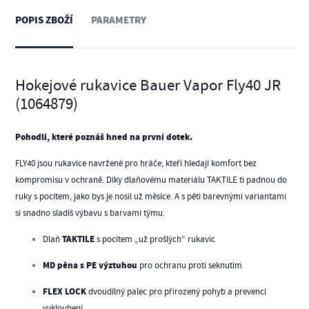
POPIS ZBOŽÍ
PARAMETRY
Hokejové rukavice Bauer Vapor Fly40 JR
(1064879)
Pohodlí, které poznáš hned na první dotek.
FLY40 jsou rukavice navržené pro hráče, kteří hledají komfort bez
kompromisu v ochraně. Díky dlaňovému materiálu TAKTILE ti padnou do
ruky s pocitem, jako bys je nosil už měsíce. A s pěti barevnými variantami
si snadno sladíš výbavu s barvami týmu.
TAKTILE
Dlaň
s pocitem „už prošlých“ rukavic
MD pěna s PE výztuhou
pro ochranu proti seknutím
FLEX LOCK
dvoudílný palec pro přirozený pohyb a prevenci
vykloubení