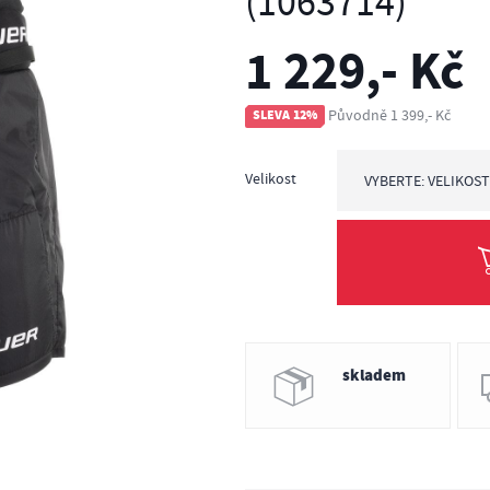
(1063714)
1 229,- Kč
Původně 1 399,- Kč
SLEVA 12%
Velikost
VYBERTE: VELIKOS
Vyberte: Velikost
YTH M = výška post
YTH L = výška post
skladem