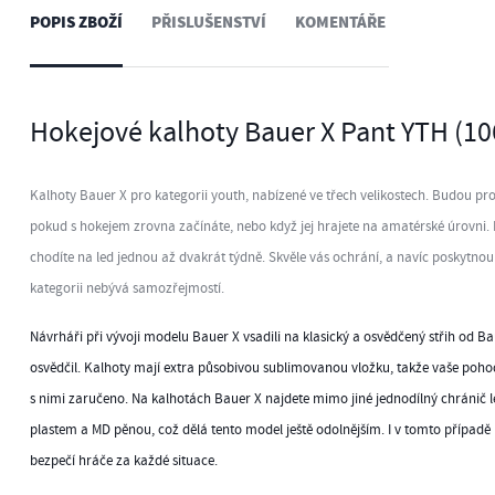
POPIS ZBOŽÍ
PŘISLUŠENSTVÍ
KOMENTÁŘE
Hokejové kalhoty Bauer X Pant YTH (1
Kalhoty Bauer X pro kategorii youth, nabízené ve třech velikostech. Budou pr
pokud s hokejem zrovna začínáte, nebo když jej hrajete na amatérské úrovni. 
chodíte na led jednou až dvakrát týdně. Skvěle vás ochrání, a navíc poskytnou
kategorii nebývá samozřejmostí.
Návrháři při vývoji modelu Bauer X vsadili na klasický a osvědčený střih od B
osvědčil. Kalhoty mají extra působivou sublimovanou vložku, takže vaše pohod
s nimi zaručeno. Na kalhotách Bauer X najdete mimo jiné jednodílný chránič 
plastem a MD pěnou, což dělá tento model ještě odolnějším. I v tomto případě
bezpečí hráče za každé situace.