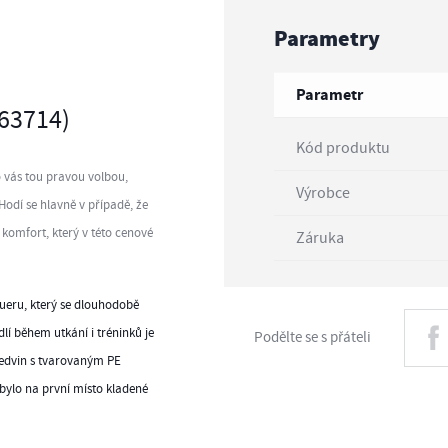
Parametry
Parametr
063714)
Kód produktu
o vás tou pravou volbou,
Výrobce
Hodí se hlavně v případě, že
 komfort, který v této cenové
Záruka
aueru, který se dlouhodobě
lí během utkání i tréninků je
Podělte se s přáteli
ledvin s tvarovaným PE
 bylo na první místo kladené