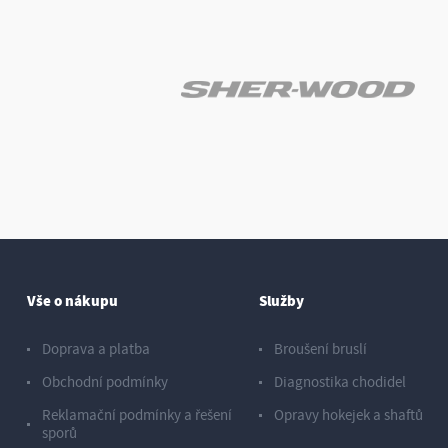
Vše o nákupu
Služby
Doprava a platba
Broušení bruslí
Obchodní podmínky
Diagnostika chodidel
Reklamační podmínky a řešení
Opravy hokejek a shaftů
sporů