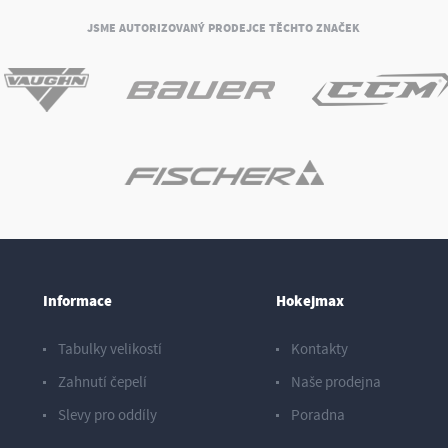
JSME AUTORIZOVANÝ PRODEJCE TĚCHTO ZNAČEK
Informace
Hokejmax
Tabulky velikostí
Kontakty
Zahnutí čepelí
Naše prodejna
Slevy pro oddíly
Poradna