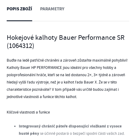
POPIS ZBOŽÍ
PARAMETRY
Hokejové kalhoty Bauer Performance SR
(1064312)
Buďte na ledě patřičně chráněni a zároveň zůstaňte maximálně pohybliví!
Kalhoty Bauer HP PERFORMANCE jsou ideální pro všechny hobby a
poloprofesionální hráče, kteří se na led dostanou 2×, 3× týdně a zároveň
hledají vyšší řadu výstroje, než je u kalhot řada Bauer X. Že se v této
charakteristice poznáváte? V tom případě vás určitě budou zajímat i
jednotlivé vlastnosti a funkce těchto kalhot.
Klíčové vlastnosti a funkce
Integrovaný chránič páteře disponující vložkami z vysoce
husté pěny
se účinně postará o bezpečí spodní části vašich zad.