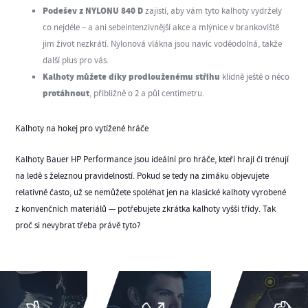
Podešev z NYLONU 840 D
zajistí, aby vám tyto
kalhoty
vydržely
co nejdéle – a ani sebeintenzivnější akce a mlýnice v brankoviště
jim život nezkrátí. Nylonová vlákna jsou navíc voděodolná, takže
další plus pro vás.
Kalhoty můžete díky prodlouženému střihu
klidně ještě o něco
protáhnout
, přibližně o 2 a půl centimetru.
Kalhoty na hokej pro vytížené hráče
Kalhoty Bauer HP Performance jsou ideální pro hráče, kteří hrají či trénují
na ledě s železnou pravidelností. Pokud se tedy na zimáku objevujete
relativně často, už se nemůžete spoléhat jen na klasické kalhoty vyrobené
z konvenčních materiálů — potřebujete zkrátka kalhoty vyšší třídy. Tak
proč si nevybrat třeba právě tyto?