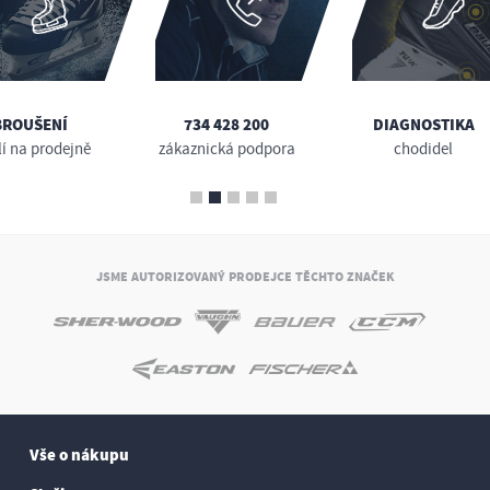
BROUŠENÍ
734 428 200
DIAGNOSTIKA
lí na prodejně
zákaznická podpora
chodidel
JSME AUTORIZOVANÝ PRODEJCE TĚCHTO ZNAČEK
Vše o nákupu