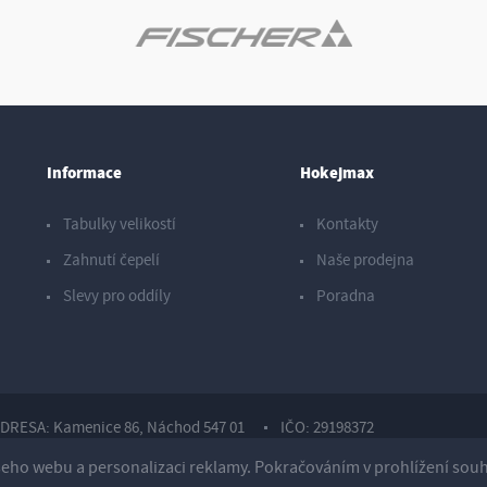
Informace
Hokejmax
Tabulky velikostí
Kontakty
Zahnutí čepelí
Naše prodejna
Slevy pro oddíly
Poradna
DRESA: Kamenice 86, Náchod 547 01
IČO: 29198372
ho webu a personalizaci reklamy. Pokračováním v prohlížení souhla