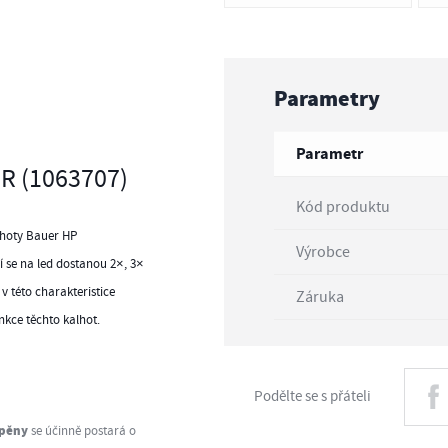
Parametry
Parametr
R (106
3707
)
Kód produktu
lhoty Bauer HP
Výrobce
 se na led dostanou 2×, 3×
 v této charakteristice
Záruka
nkce těchto kalhot.
Podělte se s přáteli
é pěny
se účinně postará o