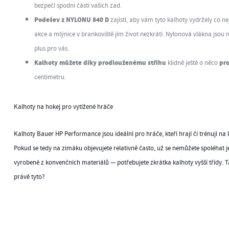
bezpečí spodní části vašich zad.
Podešev z NYLONU 840 D
zajistí, aby vám tyto
kalhoty
vydržely co nej
akce a mlýnice v brankoviště jim život nezkrátí. Nylonová vlákna jsou 
plus pro vás.
Kalhoty můžete díky prodlouženému střihu
pr
klidně ještě o něco
centimetru.
Kalhoty na hokej pro vytížené hráče
Kalhoty Bauer HP Performance jsou ideální pro hráče, kteří hrají či trénují na 
Pokud se tedy na zimáku objevujete relativně často, už se nemůžete spoléhat j
vyrobené z konvenčních materiálů — potřebujete zkrátka kalhoty vyšší třídy. T
právě tyto?