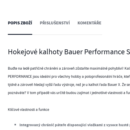
POPIS ZBOŽÍ
PŘISLUŠENSTVÍ
KOMENTÁŘE
Hokejové kalhoty Bauer Performance S
Buďte na ledě patřičně chráněni a zároveň zůstaňte maximálně pohybliví! Ka
PERFORMANCE jsou ideální pro všechny hobby a poloprofesionální hráče, kteří
týdně a zároveň hledají vyšší řadu výstroje, než je u kalhot řada Bauer X. Že se
poznáváte? V tom případě vás určitě budou zajímat i jednotlivé vlastnosti a fu
Klíčové vlastnosti a funkce
Integrovaný chránič páteře disponující vložkami z vysoce hust