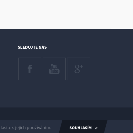
SLEDUJTE NÁS
Created by inCUBE
síte s jejich používáním.
SOUHLASÍM