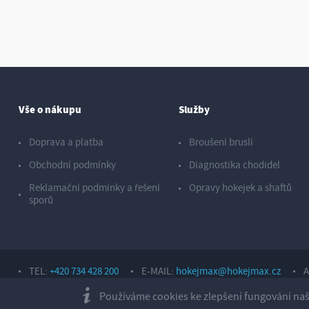
Vše o nákupu
Služby
Doprava a platba
Broušení bruslí
Obchodní podmínky
Diagnostika chodidel
Reklamační podmínky a řešení
Opravy hokejek a shaftů
sporů
TEL:
+420 734 428 200
E-MAIL:
hokejmax@hokejmax.cz
A
Copyright © 2026, Sport Hotárek s. r. o.
Používáme cookies ke zlepšení fungování naše