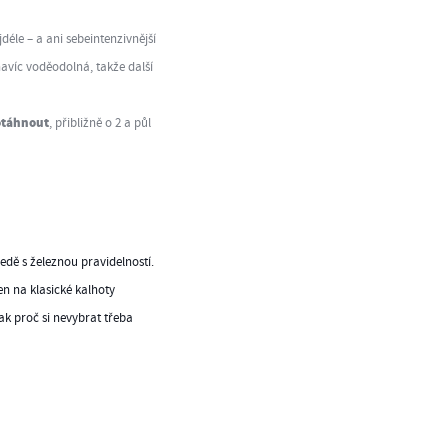
déle – a ani sebeintenzivnější
navíc voděodolná, takže další
otáhnout
, přibližně o 2 a půl
ledě s železnou pravidelností.
en na klasické kalhoty
ak proč si nevybrat třeba