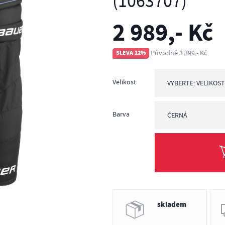
(1063707)
2 989,- Kč
Původně 3 399,- Kč
SLEVA 12%
Velikost
VYBERTE: VELIKOS
Vyberte: Velikost
SR M = výška posta
SR L = výška posta
Barva
ČERNÁ
černá
skladem