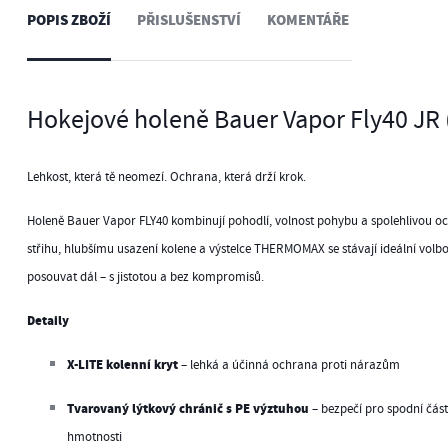
POPIS ZBOŽÍ
PŘISLUŠENSTVÍ
KOMENTÁŘE
Hokejové holeně Bauer Vapor Fly40 JR
Lehkost, která tě neomezí. Ochrana, která drží krok.
Holeně Bauer Vapor FLY40 kombinují pohodlí, volnost pohybu a spolehlivou 
střihu, hlubšímu usazení kolene a výstelce THERMOMAX se stávají ideální volbou
posouvat dál – s jistotou a bez kompromisů.
Detaily
X-LITE kolenní kryt
– lehká a účinná ochrana proti nárazům
Tvarovaný lýtkový chránič s PE výztuhou
– bezpečí pro spodní čás
hmotnosti