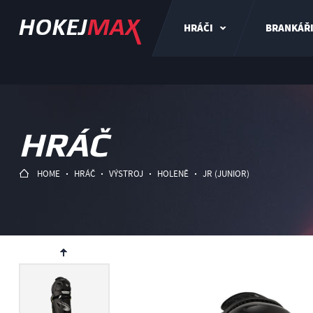
HRÁČI
BRANKÁŘ
HRÁČ
HOME
HRÁČ
VÝSTROJ
HOLENĚ
JR (JUNIOR)
ev