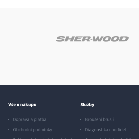
Vše o nákupu
Služby
Doprava a platba
Broušení bruslí
Obchodní podmínky
Diagnostika chodidel