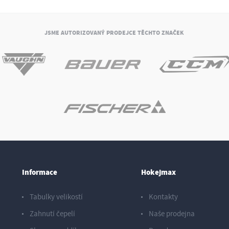
JSME AUTORIZOVANÝ PRODEJCE TĚCHTO ZNAČEK
Informace
Hokejmax
Tabulky velikostí
Kontakty
Zahnutí čepelí
Naše prodejna