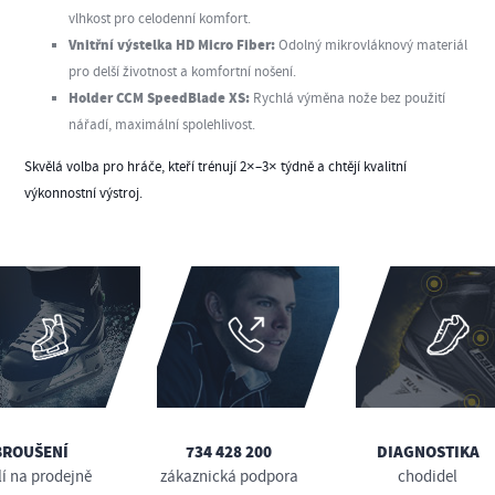
vlhkost pro celodenní komfort.
Vnitřní výstelka HD Micro Fiber:
Odolný mikrovláknový materiál
pro delší životnost a komfortní nošení.
Holder CCM SpeedBlade XS:
Rychlá výměna nože bez použití
nářadí, maximální spolehlivost.
Skvělá volba pro hráče, kteří trénují 2×–3× týdně a chtějí kvalitní
výkonnostní výstroj.
BROUŠENÍ
734 428 200
DIAGNOSTIKA
lí na prodejně
zákaznická podpora
chodidel