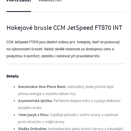
POPIS ZBOŽÍ
PARAMETRY
Hokejové brusle CCM JetSpeed FT870 INT
CCM JetSpeed FT870 jsou ideální volbou pro hokejisty, kteří se posouvají
na výkonnostní úroveň. Nabízí skvělé vlastnosti za dostupnou cenu a
poskytnou ti komfort, stabilitu i odolnost při pravidelné hře.
Detaily
Konstrukce One-Piece Boot:
Jednodílný skelet přináší lepší
přenos energie a stabilitu během hry.
Asymetrická špička:
Perfektně obepne nohu a zvyšuje efektivitu
každého kroku.
7mm jazyk z filcu:
Zajišťuje pohodlí z vnitřní strany a odolnost
proti nárazům z vnější strany.
Vložka Ortholite:
Antibakteriální pěna tlumící nárazy a odvádějící