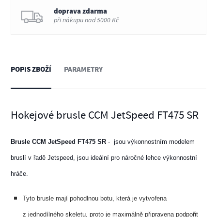
doprava zdarma
při nákupu nad 5000 Kč
POPIS ZBOŽÍ
PARAMETRY
Hokejové brusle CCM JetSpeed FT475 SR
Brusle CCM JetSpeed FT475 SR
- jsou výkonnostním modelem
bruslí v řadě Jetspeed, jsou ideální pro náročné lehce výkonnostní
hráče.
Tyto brusle mají pohodlnou botu, která je vytvořena
z jednodílného skeletu, proto je maximálně připravena podpořit