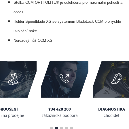
Stélka CCM ORTHOLITE® je odlehčená pro maximální pohodlí a
oporu.
Holder Speedblade XS se systémem BladeLock CCM pro rychlé
uvolnění nože.
Nerezový nůž CCM XS.
BROUŠENÍ
734 428 200
DIAGNOSTIKA
lí na prodejně
zákaznická podpora
chodidel