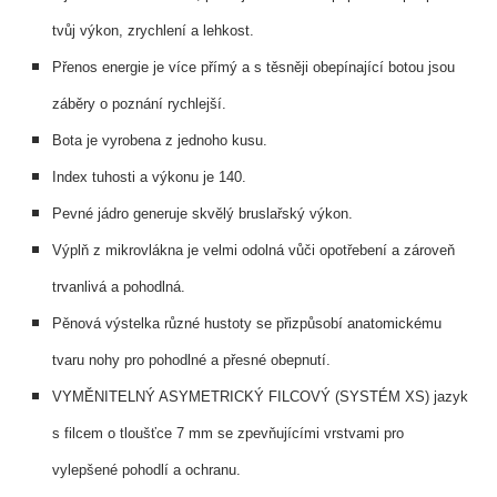
tvůj výkon, zrychlení a lehkost.
Přenos energie je více přímý a s těsněji obepínající botou jsou
záběry o poznání rychlejší.
Bota je vyrobena z jednoho kusu.
Index tuhosti a výkonu je 140.
Pevné jádro generuje skvělý bruslařský výkon.
Výplň z mikrovlákna je velmi odolná vůči opotřebení a zároveň
trvanlivá a pohodlná.
Pěnová výstelka různé hustoty se přizpůsobí anatomickému
tvaru nohy pro pohodlné a přesné obepnutí.
VYMĚNITELNÝ ASYMETRICKÝ FILCOVÝ (SYSTÉM XS) jazyk
s filcem o tloušťce 7 mm se zpevňujícími vrstvami pro
vylepšené pohodlí a ochranu.