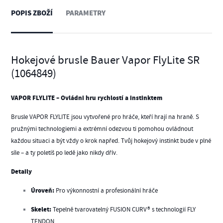
POPIS ZBOŽÍ
PARAMETRY
Hokejové brusle Bauer Vapor FlyLite SR
(1064849)
VAPOR FLYLITE – Ovládni hru rychlostí a instinktem
Brusle VAPOR FLYLITE jsou vytvořené pro hráče, kteří hrají na hraně. S
pružnými technologiemi a extrémní odezvou ti pomohou ovládnout
každou situaci a být vždy o krok napřed. Tvůj hokejový instinkt bude v plné
síle – a ty poletíš po ledě jako nikdy dřív.
Detaily
Úroveň:
Pro výkonnostní a profesionální hráče
Skelet:
Tepelně tvarovatelný FUSION CURV® s technologií FLY
TENDON