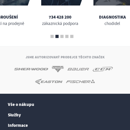
BROUŠENÍ
734 428 200
DIAGNOSTIKA
lí na prodejně
zákaznická podpora
chodidel
JSME AUTORIZOVANÝ PRODEJCE TĚCHTO ZNAČEK
Vše o nákupu
Služby
Informace