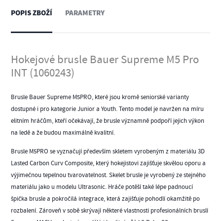
POPIS ZBOŽÍ
PARAMETRY
Hokejové brusle Bauer Supreme M5 Pro
INT (1060243)
Brusle Bauer Supreme M5PRO, které jsou kromě seniorské varianty
dostupné i pro kategorie Junior a Youth. Tento model je navržen na míru
elitním
hráčům
, kteří očekávají, že
brusle
významně podpoří jejich výkon
na ledě a že budou maximálně kvalitní.
Brusle M5PRO se vyznačují především skletem vyrobeným z materiálu 3D
Lasted Carbon Curv Composite, který hokejistovi zajišťuje skvělou oporu a
výjimečnou tepelnou tvarovatelnost. Skelet brusle je vyrobený ze stejného
materiálu jako u modelu Ultrasonic. Hráče potěší také lépe padnoucí
špička brusle a pokročilá integrace, která zajišťuje pohodlí okamžitě po
rozbalení. Zároveň v sobě skrývají některé vlastnosti profesionálních bruslí