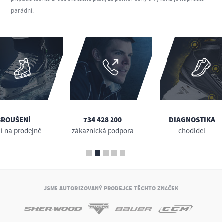
parádní.
BROUŠENÍ
734 428 200
DIAGNOSTIKA
lí na prodejně
zákaznická podpora
chodidel
JSME AUTORIZOVANÝ PRODEJCE TĚCHTO ZNAČEK