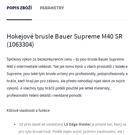
POPIS ZBOŽÍ
PARAMETRY
Hokejové brusle Bauer Supreme M40 SR
(1063304)
Špičkový výkon za bezkonkurenční cenu – to jsou brusle Bauer Supreme
M40 v intermediate velikosti. Tak jak tomu bývá u všech produktů z kolekce
Supreme, jsou také tyto brusle určeny pro profesionály, poloprofesionály a
hráče, kteří hrají jen pro zábavu, ale přesto nehodlají nijak slevit ze svých
výkonů. A všechny typy hráčů potěší použité jak lehké materiály,
profesionální řešení detailů i nevídané pohodlí.
Klíčové vlastnosti a funkce
LS Edge Holder
Již přes deset let osvědčený
je přesně ten, který se
pro tyto
brusle
hodí. Potěší nejen svými jízdními vlastnostmi, ale i