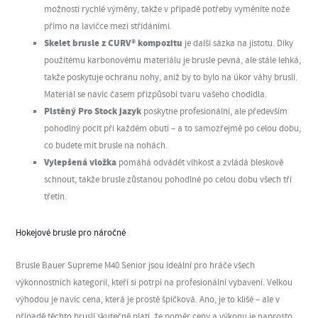
možností rychlé výměny, takže v případě potřeby vyměníte nože
přímo na lavičce mezi střídáními.
Skelet brusle z CURV® kompozitu
je další sázka na jistotu. Díky
použitému karbonovému materiálu je brusle pevná, ale stále lehká,
takže poskytuje ochranu nohy, aniž by to bylo na úkor váhy bruslí.
Materiál se navíc časem přizpůsobí tvaru vašeho chodidla.
Plstěný Pro Stock jazyk
poskytne profesionální, ale především
pohodlný pocit při každém obutí – a to samozřejmě po celou dobu,
co budete mít brusle na nohách.
Vylepšená vložka
pomáhá odvádět vlhkost a zvládá bleskově
schnout, takže brusle zůstanou pohodlné po celou dobu všech tří
třetin.
Hokejové brusle pro náročné
Brusle Bauer Supreme M40 Senior jsou ideální pro hráče všech
výkonnostních kategorií, kteří si potrpí na profesionální vybavení. Velkou
výhodou je navíc cena, která je prostě špičková. Ano, je to klišé – ale v
případě těchto bruslí skutečně platí, že poměr ceny a výkonu je naprosto