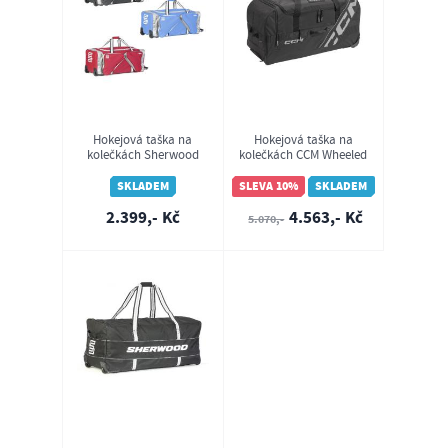
Hokejová taška na
Hokejová taška na
kolečkách Sherwood
kolečkách CCM Wheeled
Wheel Bag 9950 YTH
Player Bag 570 Senior
SKLADEM
SLEVA 10%
SKLADEM
2.399,- Kč
4.563,- Kč
5.070,-