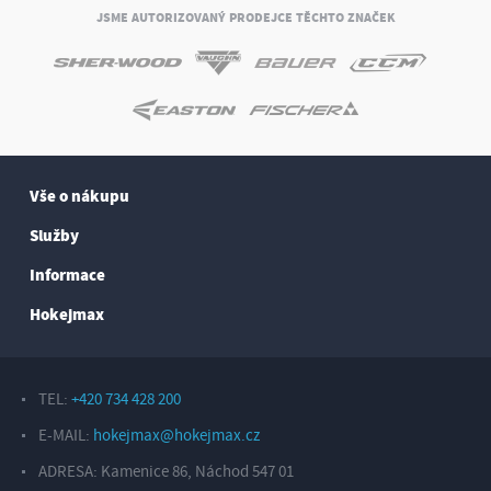
JSME AUTORIZOVANÝ PRODEJCE TĚCHTO ZNAČEK
Vše o nákupu
Služby
Informace
Hokejmax
TEL:
+420 734 428 200
E-MAIL:
hokejmax@hokejmax.cz
ADRESA: Kamenice 86, Náchod 547 01