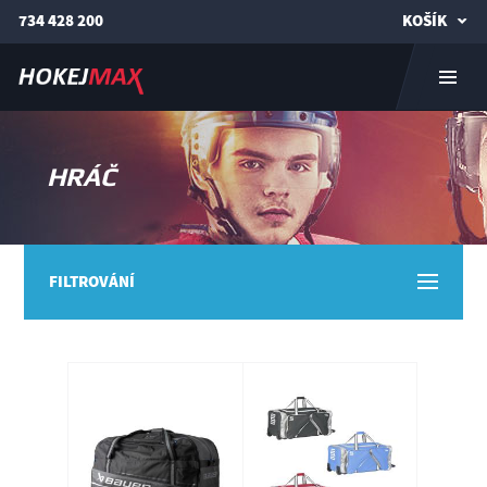
734 428 200
KOŠÍK
HRÁČ
FILTROVÁNÍ