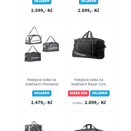
(senior)
SKLADEM
SKLADEM
2.599,- Kč
2.699,- Kč
Hokejová taška na
Hokejová taška na
kolečkách Sherwood
kolečkách Bauer Core
Wheel Bag 7000 M
Wheeled Bag SR
(junior)
(1063639)
SKLADEM
SLEVA 12%
SKLADEM
2.479,- Kč
2.899,- Kč
3.299,-