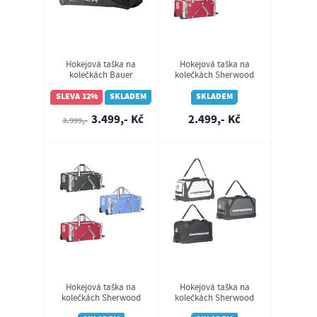
Hokejová taška na
Hokejová taška na
kolečkách Bauer
kolečkách Sherwood
Premium Wheeled Bag
Wheel Bag 9950 JR
SR (1063635)
SLEVA 12%
SKLADEM
SKLADEM
3.499,- Kč
2.499,- Kč
3.999,-
Hokejová taška na
Hokejová taška na
kolečkách Sherwood
kolečkách Sherwood
Wheel Bag 9950 SR
Wheel Bag 7000 L