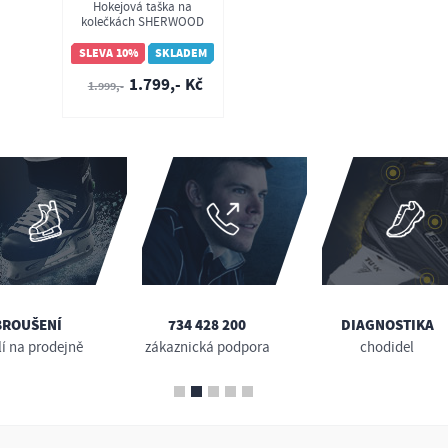
Hokejová taška na
kolečkách SHERWOOD
Wheel Bag 5030
SLEVA 10%
SKLADEM
1.799,- Kč
1.999,-
BROUŠENÍ
734 428 200
DIAGNOSTIKA
lí na prodejně
zákaznická podpora
chodidel