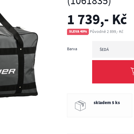
(1061835)
1 739,- Kč
Původně 2 899,- Kč
SLEVA 40%
Barva
ŠEDÁ
šedá
skladem 5 ks