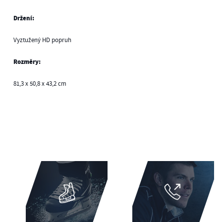
Držení:
Vyztužený HD popruh
Rozměry:
81,3 x 50,8 x 43,2 cm