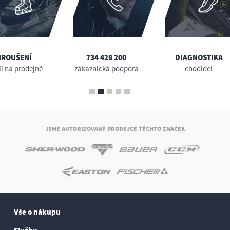
BROUŠENÍ
734 428 200
DIAGNOSTIKA
lí na prodejně
zákaznická podpora
chodidel
JSME AUTORIZOVANÝ PRODEJCE TĚCHTO ZNAČEK
Vše o nákupu