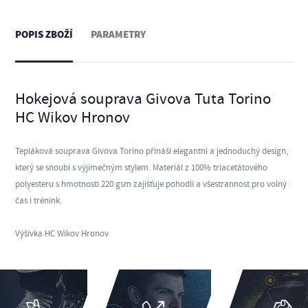
POPIS ZBOŽÍ
PARAMETRY
Hokejová souprava Givova Tuta Torino
HC Wikov Hronov
Tepláková souprava Givova Torino přináší elegantní a jednoduchý design,
který se snoubí s výjimečným stylem. Materiál z 100% triacetátového
polyesteru s hmotností 220 gsm zajišťuje pohodlí a všestrannost pro volný
čas i trénink.
Výšivka HC Wikov Hronov