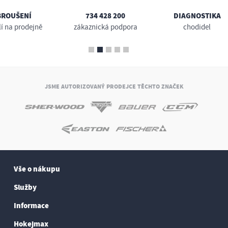
BROUŠENÍ
734 428 200
DIAGNOSTIKA
lí na prodejně
zákaznická podpora
chodidel
JSME AUTORIZOVANÝ PRODEJCE TĚCHTO ZNAČEK
Vše o nákupu
Služby
Informace
Hokejmax