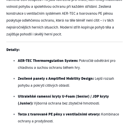
volnost pohybu a spolehlivou ochranu při každém střídání. Zesílená
konstrukce s ventilačním systémem AER-TEC a tvarovanou PE pěnou
poskytuje odlehčenou ochranu, která na těle téměř není cítit – i v těch
nejnáročnějších herních situacích. Moderní střih kopíruje pohyb těla a
zajišťuje pohodlí i skvělý herní pocit.
Detaily:
AER-TEC Thermoregulation System:
Pokročilé odvětrání pro
chladivou a suchou ochranu během hry.
Zesílené panely s Amplified Mobility Design:
Lepší rozsah
pohybu a pokrytí citlivých oblastí.
Ultralehké ramenní kryty U-Foam (Senior) / JDP kryty
(Junior):
Výborná ochrana bez zbytečné hmotnosti.
Torzo z tvarované PE pěny s ventilačními otvory:
Kombinace
ochrany a prodyšnosti.