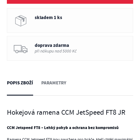
skladem 1 ks
doprava zdarma
při nákupu nad 5000 Kč
POPIS ZBOŽÍ
PARAMETRY
Hokejová ramena CCM JetSpeed FT8 JR
CCM Jetspeed FT8 – Lehký pohyb a ochrana bez kompromisů
Ramena CCM Jetspeed FT8 jsou navržena pro hráče, kteří chtějí maximální